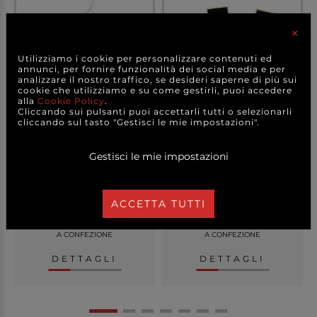
×
Utilizziamo i cookie per personalizzare contenuti ed
annunci, per fornire funzionalità dei social media e per
analizzare il nostro traffico, se desideri saperne di più sui
cookie che utilizziamo e su come gestirli, puoi accedere
alla
Cookie Policy
.
Cliccando sui pulsanti puoi accettarli tutti o selezionarli
cliccando sul tasto "Gestisci le mie impostazioni".
Fiore tessuto naturale con
Pick lavagnetta in legno,
pizzo, 12x5cm...
6x3 cm, confez...
Gestisci le mie impostazioni
ACCETTA TUTTI
6,00 €
1,50 €
a partire da
a partire da
A CONFEZIONE
A CONFEZIONE
DETTAGLI
DETTAGLI