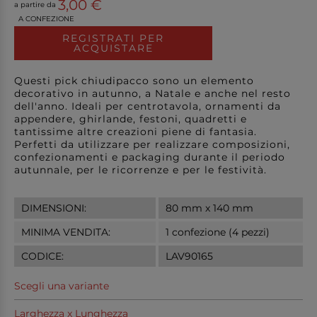
3,00 €
a partire da
A CONFEZIONE
REGISTRATI PER
ACQUISTARE
Questi pick chiudipacco sono un elemento
decorativo in autunno, a Natale e anche nel resto
dell'anno. Ideali per centrotavola, ornamenti da
appendere, ghirlande, festoni, quadretti e
tantissime altre creazioni piene di fantasia.
Perfetti da utilizzare per realizzare composizioni,
confezionamenti e packaging durante il periodo
autunnale, per le ricorrenze e per le festività.
DIMENSIONI:
80 mm x 140 mm
MINIMA VENDITA:
1 confezione (4 pezzi)
CODICE:
LAV90165
Scegli una variante
Larghezza x Lunghezza