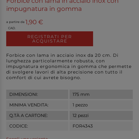
Forbice con lama in acciaio inox con
impugnatura in gomma
1,90 €
a partire da
CAD.
REGISTRATI PER
ACQUISTARE
Forbice con lama in acciaio inox da 20 cm. Di
lunghezza particolarmente robusta, con
impugnatura ergonomica in gomma che permette
di svolgere lavori di alta precisione con tutto il
comfort di cui avrete bisogno.
DIMENSIONI:
175 mm
MINIMA VENDITA:
1 pezzo
Q.TÀ A CARTONE:
12 pezzi
CODICE:
FOR4343