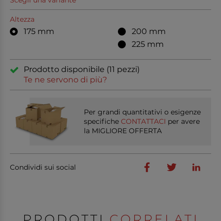
Scegli una variante
Altezza
175 mm
200 mm
225 mm
Prodotto disponibile (11 pezzi)
Te ne servono di più?
Per grandi quantitativi o esigenze
specifiche
CONTATTACI
per avere
la MIGLIORE OFFERTA
Condividi sui social
PRODOTTI
CORRELATI