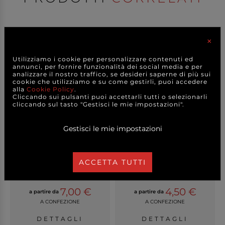
×
Utilizziamo i cookie per personalizzare contenuti ed
annunci, per fornire funzionalità dei social media e per
analizzare il nostro traffico, se desideri saperne di più sui
cookie che utilizziamo e su come gestirli, puoi accedere
alla
Cookie Policy
.
Cliccando sui pulsanti puoi accettarli tutti o selezionarli
cliccando sul tasto "Gestisci le mie impostazioni".
Gestisci le mie impostazioni
Elastico in para naturale,
Fili in nylon trasparente
confezione da...
per pistola sp...
ACCETTA TUTTI
+ FORMATI
+ FORMATI
+ VARIANTI MODELLO
7,00 €
4,50 €
a partire da
a partire da
A CONFEZIONE
A CONFEZIONE
DETTAGLI
DETTAGLI