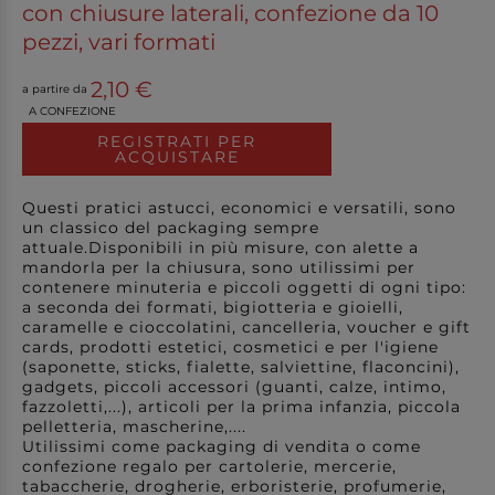
con chiusure laterali, confezione da 10
pezzi, vari formati
2,10 €
a partire da
A CONFEZIONE
REGISTRATI PER
ACQUISTARE
Questi pratici astucci, economici e versatili, sono
un classico del packaging sempre
attuale.Disponibili in più misure, con alette a
mandorla per la chiusura, sono utilissimi per
contenere minuteria e piccoli oggetti di ogni tipo:
a seconda dei formati, bigiotteria e gioielli,
caramelle e cioccolatini, cancelleria, voucher e gift
cards, prodotti estetici, cosmetici e per l'igiene
(saponette, sticks, fialette, salviettine, flaconcini),
gadgets, piccoli accessori (guanti, calze, intimo,
fazzoletti,...), articoli per la prima infanzia, piccola
pelletteria, mascherine,....
Utilissimi come packaging di vendita o come
confezione regalo per cartolerie, mercerie,
tabaccherie, drogherie, erboristerie, profumerie,