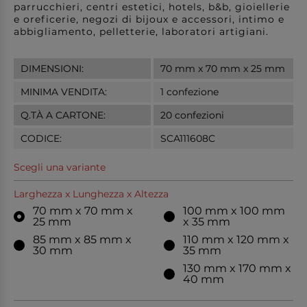
parrucchieri, centri estetici, hotels, b&b, gioiellerie
e oreficerie, negozi di bijoux e accessori, intimo e
abbigliamento, pelletterie, laboratori artigiani.
DIMENSIONI:
70 mm x 70 mm x 25 mm
MINIMA VENDITA:
1 confezione
Q.TÀ A CARTONE:
20 confezioni
CODICE:
SCA111608C
Scegli una variante
Larghezza x Lunghezza x Altezza
70 mm x 70 mm x
100 mm x 100 mm
25 mm
x 35 mm
85 mm x 85 mm x
110 mm x 120 mm x
30 mm
35 mm
130 mm x 170 mm x
40 mm