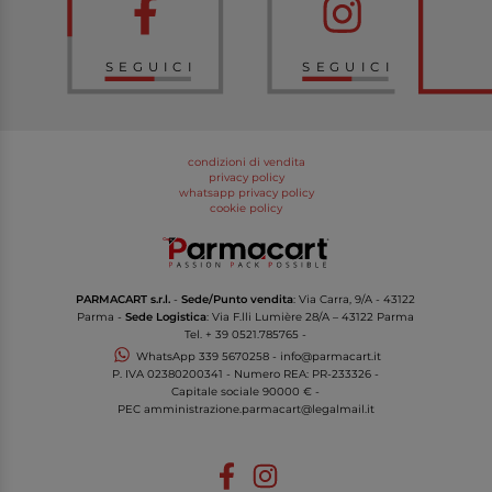
SEGUICI
SEGUICI
condizioni di vendita
privacy policy
whatsapp privacy policy
cookie policy
PARMACART s.r.l.
-
Sede/Punto vendita
: Via Carra, 9/A - 43122
Parma -
Sede Logistica
: Via F.lli Lumière 28/A – 43122 Parma
Tel.
+ 39 0521.785765
-
WhatsApp
339 5670258
-
info@parmacart.it
P. IVA
02380200341
- Numero REA: PR-
233326
-
Capitale sociale 90000 € -
PEC
amministrazione.parmacart@legalmail.it