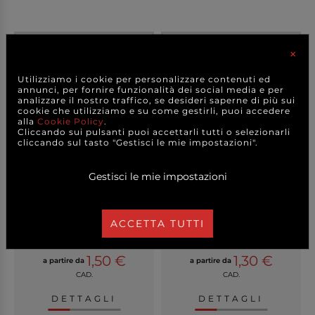
×
Utilizziamo i cookie per personalizzare contenuti ed
annunci, per fornire funzionalità dei social media e per
analizzare il nostro traffico, se desideri saperne di più sui
cookie che utilizziamo e su come gestirli, puoi accedere
alla
Cookie Policy
.
Cliccando sui pulsanti puoi accettarli tutti o selezionarli
cliccando sul tasto "Gestisci le mie impostazioni".
Gestisci le mie impostazioni
Blocco da 50 ricevute
Blocco da 50 buoni
generiche 2 copie ...
consegna 2 copie auto...
ACCETTA TUTTI
1,50 €
1,30 €
a partire da
a partire da
CAD.
CAD.
DETTAGLI
DETTAGLI