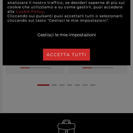
analizzare il nostro traffico, se desideri saperne di più sui
cookie che utilizziamo e su come gestirli, puoi accedere
alla
Cookie Policy
.
Blocco da 50 buoni
Blocco da 25 comande 2
Cliccando sui pulsanti puoi accettarli tutti o selezionarli
consegna 2 copie auto...
copie autoricalca...
cliccando sul tasto "Gestisci le mie impostazioni".
Gestisci le mie impostazioni
1,30 €
0,80 €
a partire da
a partire da
CAD.
CAD.
ACCETTA TUTTI
DETTAGLI
DETTAGLI