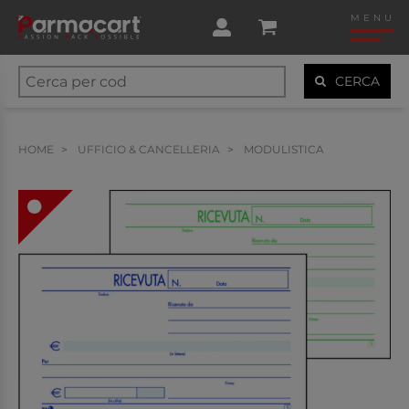
MENU
CERCA
HOME
UFFICIO & CANCELLERIA
MODULISTICA