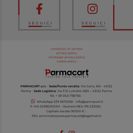
SEGUICI
SEGUICI
condizioni di vendita
privacy policy
whatsapp privacy policy
cookie policy
PARMACART s.r.l.
-
Sede/Punto vendita
: Via Carra, 9/A - 43122
Parma -
Sede Logistica
: Via F.lli Lumière 28/A – 43122 Parma
Tel.
+ 39 0521.785765
-
WhatsApp
339 5670258
-
info@parmacart.it
P. IVA
02380200341
- Numero REA: PR-
233326
-
Capitale sociale 90000 € -
PEC
amministrazione.parmacart@legalmail.it