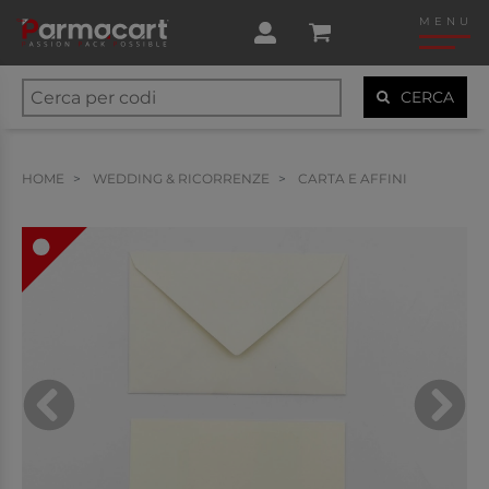
MENU
CERCA
HOME
WEDDING & RICORRENZE
CARTA E AFFINI