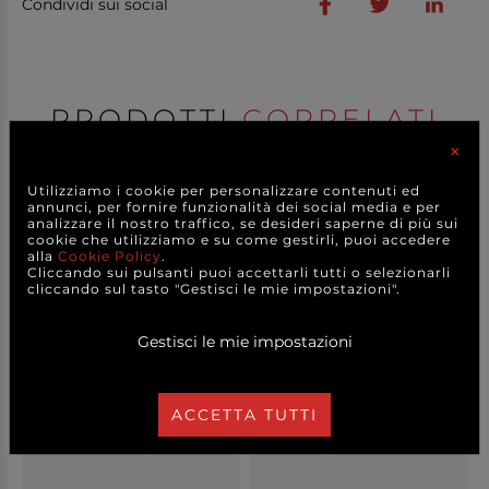
Condividi sui social
PRODOTTI
CORRELATI
×
Utilizziamo i cookie per personalizzare contenuti ed
annunci, per fornire funzionalità dei social media e per
analizzare il nostro traffico, se desideri saperne di più sui
cookie che utilizziamo e su come gestirli, puoi accedere
alla
Cookie Policy
.
Cliccando sui pulsanti puoi accettarli tutti o selezionarli
cliccando sul tasto "Gestisci le mie impostazioni".
Gestisci le mie impostazioni
ACCETTA TUTTI
Fogli Fabriano tipo
Foglio "Laguna" formato
"Bristol" formato 70...
21x29.7 cm, 180g...