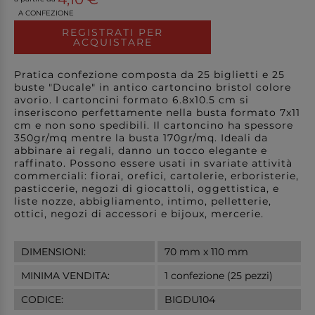
A CONFEZIONE
REGISTRATI PER
ACQUISTARE
Pratica confezione composta da 25 biglietti e 25
buste "Ducale" in antico cartoncino bristol colore
avorio. I cartoncini formato 6.8x10.5 cm si
inseriscono perfettamente nella busta formato 7x11
cm e non sono spedibili. Il cartoncino ha spessore
350gr/mq mentre la busta 170gr/mq. Ideali da
abbinare ai regali, danno un tocco elegante e
raffinato. Possono essere usati in svariate attività
commerciali: fiorai, orefici, cartolerie, erboristerie,
pasticcerie, negozi di giocattoli, oggettistica, e
liste nozze, abbigliamento, intimo, pelletterie,
ottici, negozi di accessori e bijoux, mercerie.
DIMENSIONI:
70 mm x 110 mm
MINIMA VENDITA:
1 confezione (25 pezzi)
CODICE:
BIGDU104