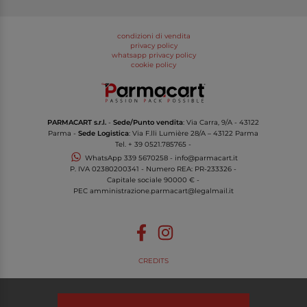
condizioni di vendita
privacy policy
whatsapp privacy policy
cookie policy
PARMACART s.r.l.
-
Sede/Punto vendita
: Via Carra, 9/A - 43122
Parma -
Sede Logistica
: Via F.lli Lumière 28/A – 43122 Parma
Tel.
+ 39 0521.785765
-
WhatsApp
339 5670258
-
info@parmacart.it
P. IVA
02380200341
- Numero REA: PR-
233326
-
Capitale sociale 90000 € -
PEC
amministrazione.parmacart@legalmail.it
CREDITS