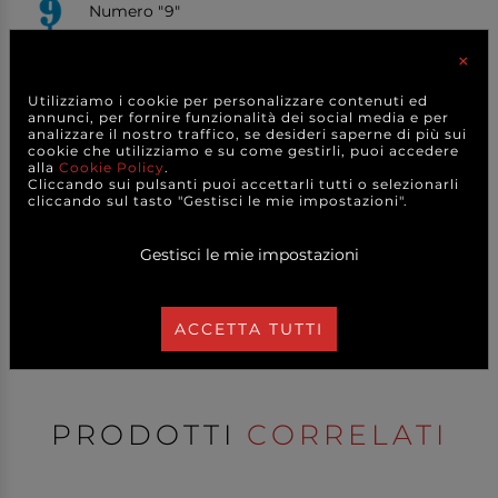
Numero "9"
×
Prodotto disponibile (7 pezzi)
Utilizziamo i cookie per personalizzare contenuti ed
annunci, per fornire funzionalità dei social media e per
Te ne servono di più?
analizzare il nostro traffico, se desideri saperne di più sui
cookie che utilizziamo e su come gestirli, puoi accedere
alla
Cookie Policy
.
Cliccando sui pulsanti puoi accettarli tutti o selezionarli
Per grandi quantitativi o esigenze
cliccando sul tasto "Gestisci le mie impostazioni".
specifiche
CONTATTACI
per avere
la MIGLIORE OFFERTA
Gestisci le mie impostazioni
Condividi sui social
ACCETTA TUTTI
PRODOTTI
CORRELATI