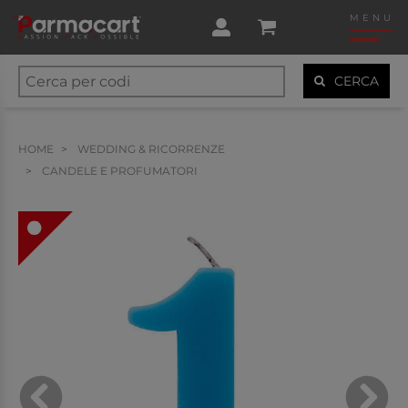
MENU
CERCA
HOME
WEDDING & RICORRENZE
CANDELE E PROFUMATORI