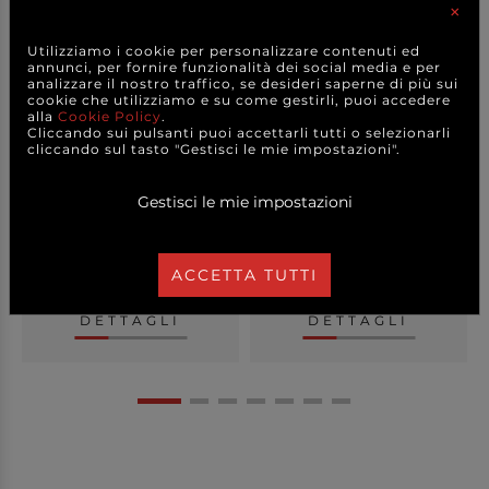
×
Utilizziamo i cookie per personalizzare contenuti ed
annunci, per fornire funzionalità dei social media e per
analizzare il nostro traffico, se desideri saperne di più sui
cookie che utilizziamo e su come gestirli, puoi accedere
alla
Cookie Policy
.
Cliccando sui pulsanti puoi accettarli tutti o selezionarli
Candela bio numero
Candela numero
cliccando sul tasto "Gestisci le mie impostazioni".
bianco glitter con su...
scintillante fuxia con su...
Gestisci le mie impostazioni
+ VARIANTI MODELLO
+ VARIANTI MODELLO
1,70 €
1,20 €
a partire da
a partire da
ACCETTA TUTTI
CAD.
CAD.
DETTAGLI
DETTAGLI