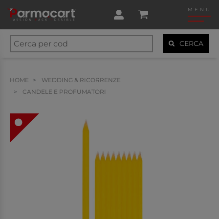
MENU
CERCA
HOME
WEDDING & RICORRENZE
CANDELE E PROFUMATORI