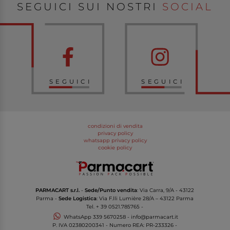
SEGUICI SUI NOSTRI
SOCIAL
SEGUICI
SEGUICI
condizioni di vendita
privacy policy
whatsapp privacy policy
cookie policy
PARMACART s.r.l.
-
Sede/Punto vendita
: Via Carra, 9/A - 43122
Parma -
Sede Logistica
: Via F.lli Lumière 28/A – 43122 Parma
Tel.
+ 39 0521.785765
-
WhatsApp
339 5670258
-
info@parmacart.it
P. IVA
02380200341
- Numero REA: PR-
233326
-