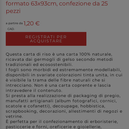
formato 63x93cm, confezione da 25
pezzi
1,20 €
a partire da
CAD.
REGISTRATI PER
ACQUISTARE
Questa carta di riso è una carta 100% naturale,
ricavata dai germogli di gelso secondo metodi
tradizionali ed ecosostenibili.
I fogli sono morbidi ed estremamente modellabili,
disponibili in svariate colorazioni tinta unita, in cui
è visibile la trama delle fibre naturali che si
intrecciano. Non è una carta coprente e lascia
intravedere il contenuto.
Si presta alla realizzazione di packaging di pregio,
manufatti artigianali (album fotografici, cornici,
scatole e cofanetti), decoupage, hobbistica,
scrapbooking, decorazioni, allestimenti di negozi e
vetrine.
È perfetta per il confezionamento di erboristerie,
pasticcerie e forni, oreficerie e gioiellerie,