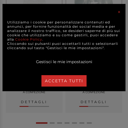
×
Utilizziamo i cookie per personalizzare contenuti ed
annunci, per fornire funzionalità dei social media e per
analizzare il nostro traffico, se desideri saperne di più sui
cookie che utilizziamo e su come gestirli, puoi accedere
alla
Cookie Policy
.
Cliccando sui pulsanti puoi accettarli tutti o selezionarli
cliccando sul tasto "Gestisci le mie impostazioni".
Colla in stick per pistola a
Colla in stick per pistola a
caldo, diam...
caldo, diam...
Gestisci le mie impostazioni
ACCETTA TUTTI
11,90 €
10,50 €
a partire da
a partire da
A CONFEZIONE
A CONFEZIONE
DETTAGLI
DETTAGLI