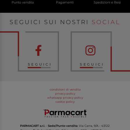
Punto vendita
Pagamenti
Spedizioni e Resi
SEGUICI SUI NOSTRI
SOCIAL
SEGUICI
SEGUICI
condizioni di vendita
privacy policy
whatsapp privacy policy
cookie policy
PARMACART s.r.l.
-
Sede/Punto vendita
: Via Carra, 9/A - 43122