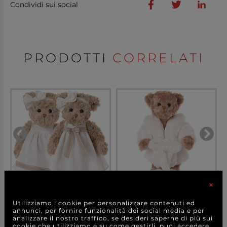
Condividi sui social
PRODOTTI
CORRELATI
×
Orso "Bella Luna" con abito
Orso "Mr.Bukowski"
Utilizziamo i cookie per personalizzare contenuti ed
e cerchietto...
marrone con accappato...
annunci, per fornire funzionalità dei social media e per
analizzare il nostro traffico, se desideri saperne di più sui
cookie che utilizziamo e su come gestirli, puoi accedere