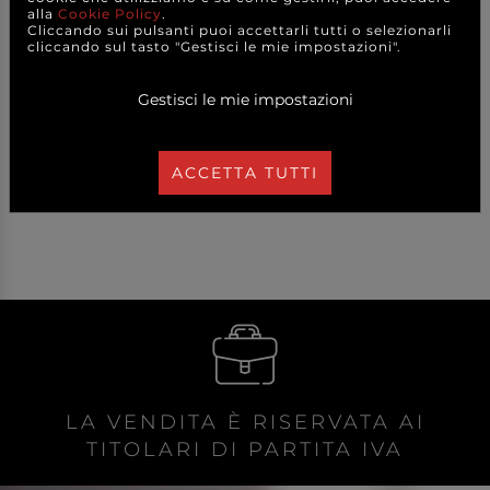
alla
Cookie Policy
.
Cliccando sui pulsanti puoi accettarli tutti o selezionarli
cliccando sul tasto "Gestisci le mie impostazioni".
26,00 €
22,50 €
a partire da
a partire da
CAD.
CAD.
Gestisci le mie impostazioni
DETTAGLI
DETTAGLI
ACCETTA TUTTI
LA VENDITA È RISERVATA AI
TITOLARI DI PARTITA IVA