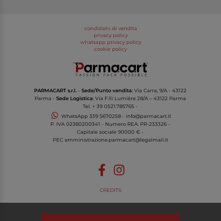
condizioni di vendita
privacy policy
whatsapp privacy policy
cookie policy
PARMACART s.r.l.
-
Sede/Punto vendita
: Via Carra, 9/A - 43122
Parma -
Sede Logistica
: Via F.lli Lumière 28/A – 43122 Parma
Tel.
+ 39 0521.785765
-
WhatsApp
339 5670258
-
info@parmacart.it
P. IVA
02380200341
- Numero REA: PR-
233326
-
Capitale sociale 90000 € -
PEC
amministrazione.parmacart@legalmail.it
CREDITS