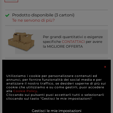
Prodotto disponibile (3 cartoni)
Te ne servono di più?
Per grandi quantitativi o esigenze
specifiche
CONTATTACI
per avere
la MIGLIORE OFFERTA
Condividi sui social
×
Utilizziamo i cookie per personalizzare contenuti ed
annunci, per fornire funzionalità dei social media e per
analizzare il nostro traffico, se desideri saperne di più sui
cookie che utilizziamo e su come gestirli, puoi accedere
PRODOTTI
CORRELATI
alla
Cookie Policy
.
Cliccando sui pulsanti puoi accettarli tutti o selezionarli
cliccando sul tasto "Gestisci le mie impostazioni".
Gestisci le mie impostazioni