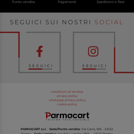
Punto vendita
Pagamenti
Spedizioni e Resi
SEGUICI SUI NOSTRI
SOCIAL
SEGUICI
SEGUICI
condizioni di vendita
privacy policy
whatsapp privacy policy
cookie policy
PARMACART s.r.l.
-
Sede/Punto vendita
: Via Carra, 9/A - 43122
Parma -
Sede Logistica
: Via F.lli Lumière 28/A – 43122 Parma