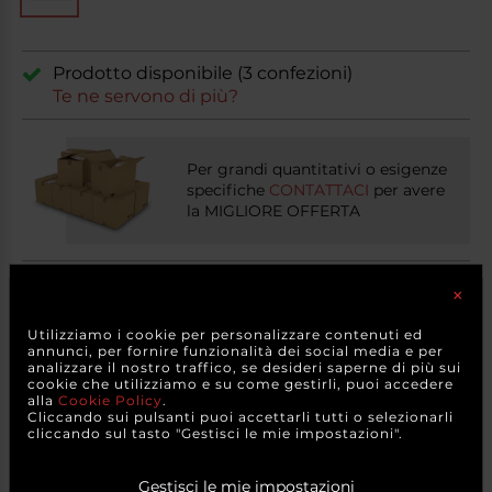
Prodotto disponibile (3 confezioni)
Te ne servono di più?
Per grandi quantitativi o esigenze
specifiche
CONTATTACI
per avere
la MIGLIORE OFFERTA
Condividi sui social
×
×
Attenzione
Utilizziamo i cookie per personalizzare contenuti ed
I colori degli articoli possono variare se provenienti da
annunci, per fornire funzionalità dei social media e per
diversi lotti di tintura. I colori possono anche apparire in
analizzare il nostro traffico, se desideri saperne di più sui
modo diverso a causa delle variazioni di colore di
cookie che utilizziamo e su come gestirli, puoi accedere
monitor e dispositivi mobili.
PRODOTTI
CORRELATI
alla
Cookie Policy
.
Cliccando sui pulsanti puoi accettarli tutti o selezionarli
A causa degli effetti della luce, della luminosità dello
cliccando sul tasto "Gestisci le mie impostazioni".
schermo del computer e delle impostazioni di contrasto,
il colore della foto potrebbe apparire in modo
diverso/variare rispetto all'oggetto reale.
Gestisci le mie impostazioni