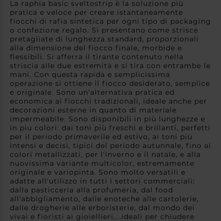
La raphia basic sveltostrip è la soluzione più
pratica e veloce per creare istantaneamente
fiocchi di rafia sintetica per ogni tipo di packaging
o confezione regalo. Si presentano come strisce
pretagliate di lunghezza standard, proporzionali
alla dimensione del fiocco finale, morbide e
flessibili. Si afferra il tirante contenuto nella
striscia alle due estremità e si tira con entrambe le
mani. Con questa rapida e semplicissima
operazione si ottiene il fiocco desiderato, semplice
e originale. Sono un'alternativa pratica ed
economica ai fiocchi tradizionali, ideale anche per
decorazioni esterne in quanto di materiale
impermeabile. Sono disponibili in più lunghezze e
in piu colori: dai toni più freschi e brillanti, perfetti
per il periodo primaverile ed estivo, ai toni più
intensi e decisi, tipici del periodo autunnale, fino ai
colori metallizzati, per l'inverno e il natale, e alla
nuovissima variante multicolor, estremamente
originale e variopinta. Sono molto versatili e
adatte all'utilizzo in tutti i settori commerciali:
dalla pasticceria alla profumeria, dal food
all'abbigliamento, dalle enoteche alle cartolerie,
dalle drogherie alle erboristerie, dal mondo dei
vivai e fioristi ai gioiellieri,...ideali per chiudere