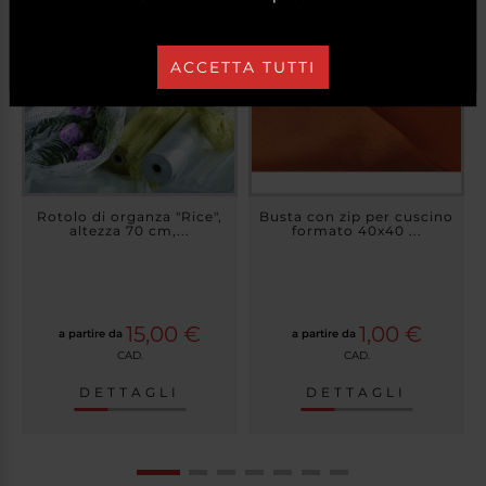
VAI AL PRODOTTO
ACCETTA TUTTI
Rotolo di organza "Rice",
Busta con zip per cuscino
altezza 70 cm,...
formato 40x40 ...
15,00 €
1,00 €
a partire da
a partire da
CAD.
CAD.
DETTAGLI
DETTAGLI