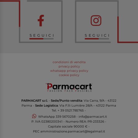
SEGUICI
SEGUICI
condizioni di vendita
privacy policy
whatsapp privacy policy
cookie policy
PARMACART s.r.l.
-
Sede/Punto vendita
: Via Carra, 9/A - 43122
Parma -
Sede Logistica
: Via F.lli Lumière 28/A – 43122 Parma
Tel.
+ 39 0521.785765
-
WhatsApp
339 5670258
-
info@parmacart.it
P. IVA
02380200341
- Numero REA: PR-
233326
-
Capitale sociale 90000 € -
PEC
amministrazione.parmacart@legalmail.it