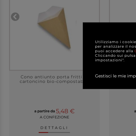
Utilizziamo i cooki
per analizzare il no
puoi accedere alla
Cliccando sui pulsan
impostazioni".
Gestisci le mie imp
Cono antiunto porta fritti in
Cono a
cartoncino bio-compostabile
carton
5,48 €
a partire da
a
A CONFEZIONE
DETTAGLI