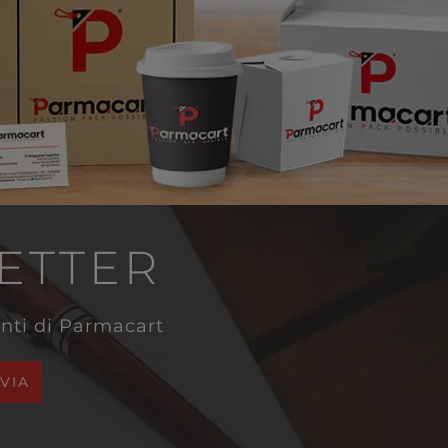
LETTER
venti di Parmacart
NVIA