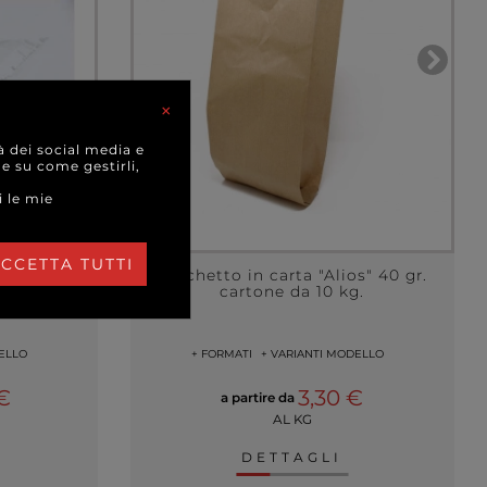
×
à dei social media e
 e su come gestirli,
i le mie
CCETTA TUTTI
on stampa
Sacchetto in carta "Alios" 40 gr.
cartone da 10 kg.
ELLO
+ FORMATI
+ VARIANTI MODELLO
 €
3,30 €
a partire da
AL KG
DETTAGLI