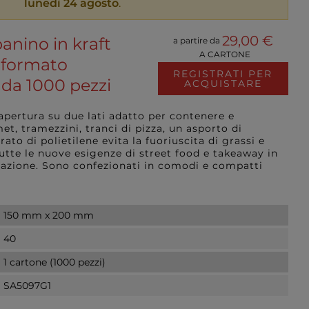
lunedì 24 agosto
.
29,00 €
anino in kraft
a partire da
A CARTONE
 formato
REGISTRATI PER
 da 1000 pezzi
ACQUISTARE
apertura su due lati adatto per contenere e
t, tramezzini, tranci di pizza, un asporto di
rato di polietilene evita la fuoriuscita di grassi e
 tutte le nuove esigenze di street food e takeaway in
torazione. Sono confezionati in comodi e compatti
150 mm x 200 mm
40
1 cartone (1000 pezzi)
SA5097G1