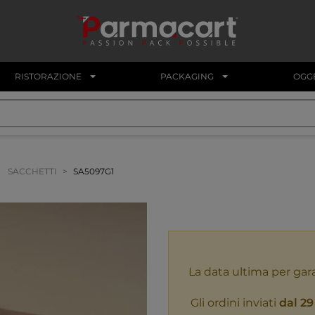
RISTORAZIONE
PACKAGING
OGGE
SACCHETTI
SA5097G1
La data ultima per gar
Gli ordini inviati
dal 29