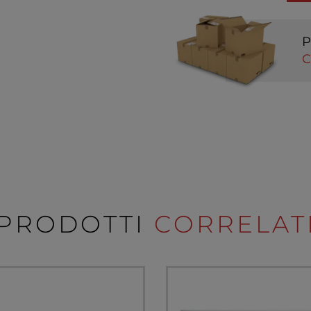
P
C
PRODOTTI
CORRELAT