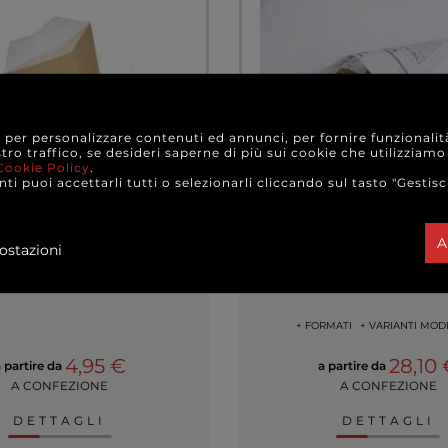
e per personalizzare contenuti ed annunci, per fornire funzionalit
stro traffico, se desideri saperne di più sui cookie che utilizziamo
Cookie Policy
.
ti puoi accettarli tutti o selezionarli cliccando sul tasto "Gestisc
A
ostazioni
ntiunto porta fritti in
Cono sfrittolo carta c
cino bio-compostabile
giornale
+ FORMATI
+ VARIANTI MOD
4,95 €
28,10
 partire da
a partire da
A CONFEZIONE
A CONFEZIONE
DETTAGLI
DETTAGLI