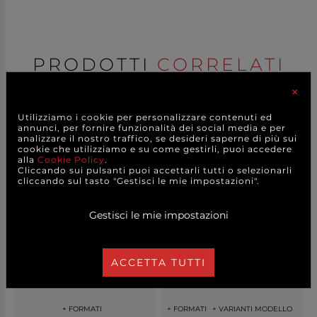
PRODOTTI
CORRELATI
×
Utilizziamo i cookie per personalizzare contenuti ed
annunci, per fornire funzionalità dei social media e per
analizzare il nostro traffico, se desideri saperne di più sui
cookie che utilizziamo e su come gestirli, puoi accedere
alla
Cookie Policy
.
Cliccando sui pulsanti puoi accettarli tutti o selezionarli
cliccando sul tasto "Gestisci le mie impostazioni".
Gestisci le mie impostazioni
Foglietto trasparente a
Carta accoppiata 45gr.
ACCETTA TUTTI
strappo in HD ca...
stampa "Salumi & ...
+ FORMATI
+ FORMATI
+ VARIANTI MODELLO