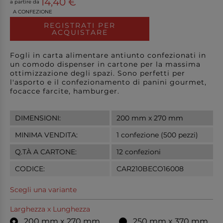
14,40 €
a partire da
A CONFEZIONE
REGISTRATI PER
ACQUISTARE
Fogli in carta alimentare antiunto confezionati in
un comodo dispenser in cartone per la massima
ottimizzazione degli spazi. Sono perfetti per
l'asporto e il confezionamento di panini gourmet,
focacce farcite, hamburger.
DIMENSIONI:
200 mm x 270 mm
MINIMA VENDITA:
1 confezione (500 pezzi)
Q.TÀ A CARTONE:
12 confezioni
CODICE:
CAR210BECO16008
Scegli una variante
Larghezza x Lunghezza
200 mm x 270 mm
250 mm x 370 mm