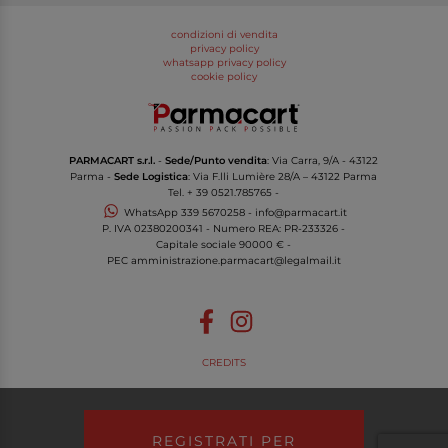
condizioni di vendita
privacy policy
whatsapp privacy policy
cookie policy
PARMACART s.r.l.
-
Sede/Punto vendita
: Via Carra, 9/A - 43122
Parma -
Sede Logistica
: Via F.lli Lumière 28/A – 43122 Parma
Tel.
+ 39 0521.785765
-
WhatsApp
339 5670258
-
info@parmacart.it
P. IVA
02380200341
- Numero REA: PR-
233326
-
Capitale sociale 90000 € -
PEC
amministrazione.parmacart@legalmail.it
CREDITS
REGISTRATI PER