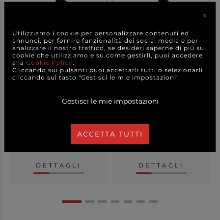
×
Utilizziamo i cookie per personalizzare contenuti ed
annunci, per fornire funzionalità dei social media e per
analizzare il nostro traffico, se desideri saperne di più sui
cookie che utilizziamo e su come gestirli, puoi accedere
alla
Cookie Policy
.
Cliccando sui pulsanti puoi accettarli tutti o selezionarli
cliccando sul tasto "Gestisci le mie impostazioni".
Sacco bidone nero in
Sacco bidone nero alto
rotolo alto spessor...
spessore, 120 lit...
Gestisci le mie impostazioni
ACCETTA TUTTI
2,50 €
2,60 €
a partire da
a partire da
A CONFEZIONE
AL KG
DETTAGLI
DETTAGLI