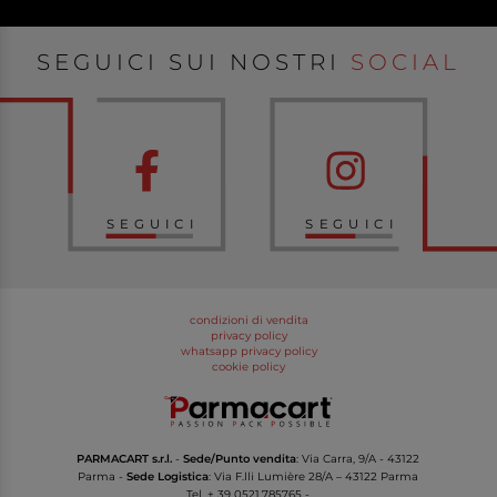
SEGUICI SUI NOSTRI
SOCIAL
SEGUICI
SEGUICI
condizioni di vendita
privacy policy
whatsapp privacy policy
cookie policy
PARMACART s.r.l.
-
Sede/Punto vendita
: Via Carra, 9/A - 43122
Parma -
Sede Logistica
: Via F.lli Lumière 28/A – 43122 Parma
Tel.
+ 39 0521.785765
-