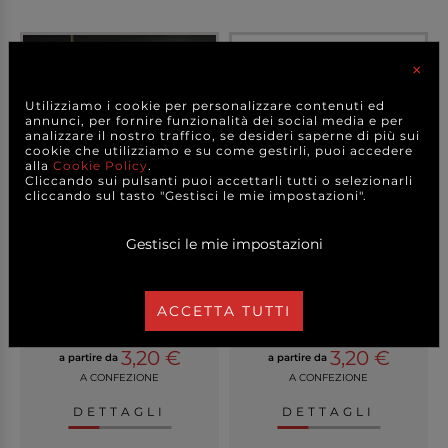
×
Utilizziamo i cookie per personalizzare contenuti ed
annunci, per fornire funzionalità dei social media e per
analizzare il nostro traffico, se desideri saperne di più sui
cookie che utilizziamo e su come gestirli, puoi accedere
alla
Cookie Policy
.
Cliccando sui pulsanti puoi accettarli tutti o selezionarli
cliccando sul tasto "Gestisci le mie impostazioni".
Gestisci le mie impostazioni
Cono in legno take away
Coppetta fingerfood
confezione da 50...
design "trygon" in p...
ACCETTA TUTTI
+ FORMATI
+ VARIANTI MODELLO
3,20 €
3,20 €
a partire da
a partire da
A CONFEZIONE
A CONFEZIONE
DETTAGLI
DETTAGLI