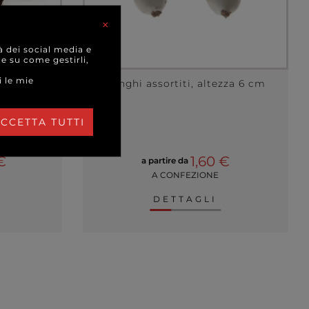
×
à dei social media e
 e su come gestirli,
i le mie
iccate da
Funghi assortiti, altezza 6 cm
...
CCETTA TUTTI
€
1,60 €
a partire da
A CONFEZIONE
DETTAGLI