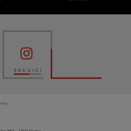
SEGUICI
policy
umière 28/A – 43122 Parma