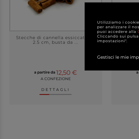
Utilizziamo i cooki
per analizzare il no
puoi accedere alla
Cliccando sui pulsan
Stecche di cannella essiccate da
Stecche d
impostazioni".
2.5 cm, busta da ...
Gestisci le mie imp
12,50 €
a partire da
a
A CONFEZIONE
DETTAGLI