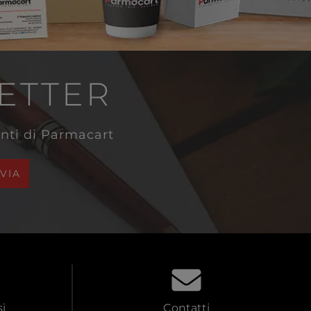
LETTER
venti di Parmacart
NVIA
i
Contatti