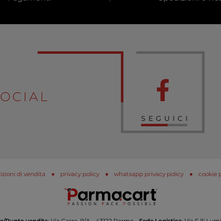
OCIAL
SEGUICI
zioni di vendita
privacy policy
whatsapp privacy policy
cookie 
e/Punto vendita
: Via Carra, 9/A - 43122 Parma -
Sede Logistica
: Via F.lli L