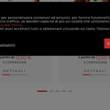
e per personalizzare contenuti ed annunci, per fornire funzionalit
stro traffico, se desideri saperne di più sui cookie che utilizziamo
Cookie Policy
.
ti puoi accettarli tutti o selezionarli cliccando sul tasto "Gestisc
i cannella essiccate da 15
Stecche di cannella ess
cm, busta da 5...
20 cm, busta da 5
A
ostazioni
12,50 €
12,50 
 partire da
a partire da
A CONFEZIONE
A CONFEZIONE
DETTAGLI
DETTAGLI