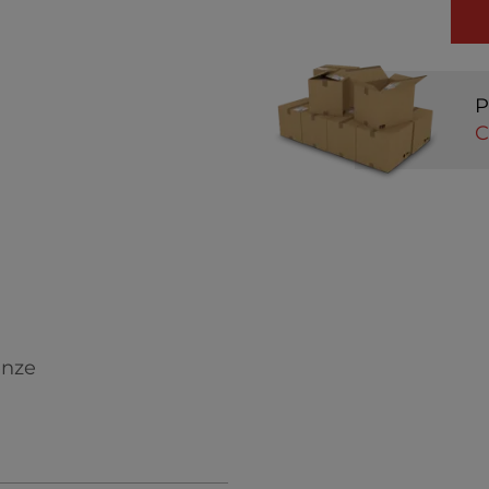
P
C
enze