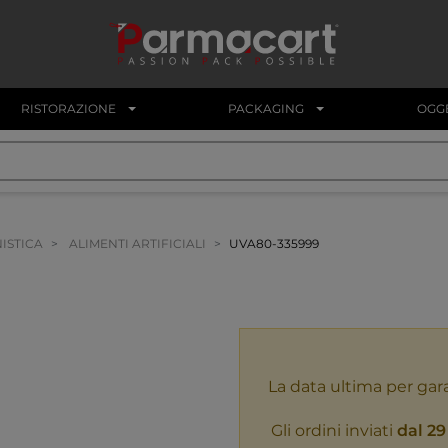
RISTORAZIONE
PACKAGING
OGGE
NISTICA
ALIMENTI ARTIFICIALI
UVA80-335999
La data ultima per gar
Gli ordini inviati
dal 29