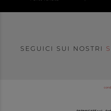
SEGUICI SUI NOSTRI
S
condi
PARMACART s.r.l.
-
Sed