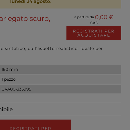
lunedì 24 agosto
.
0,00 €
ariegato scuro,
a partire da
CAD.
REGISTRATI PER
ACQUISTARE
 sintetico, dall'aspetto realistico. Ideale per
180 mm
1 pezzo
UVA80-335999
ibile
REGISTRATI PER