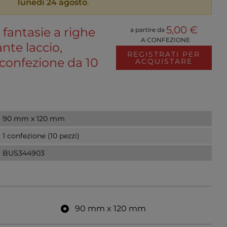
lunedì 24 agosto
.
5,00 €
fantasie a righe
a partire da
A CONFEZIONE
nte laccio,
REGISTRATI PER
confezione da 10
ACQUISTARE
90 mm x 120 mm
1 confezione (10 pezzi)
BUS344903
90 mm x 120 mm