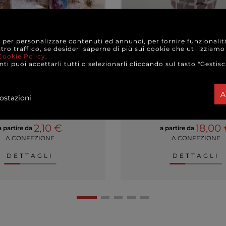
e per personalizzare contenuti ed annunci, per fornire funzionalit
stro traffico, se desideri saperne di più sui cookie che utilizziamo
Cookie Policy
.
ti puoi accettarli tutti o selezionarli cliccando sul tasto "Gestisc
 trasparenti in cellophane
Sacchetto regalo meta
fantasia "Town", confez
pezzi
A
ostazioni
MATI
+ VARIANTI MODELLO
2,10 €
18,00
a partire da
a partire da
A CONFEZIONE
A CONFEZIONE
DETTAGLI
DETTAGLI