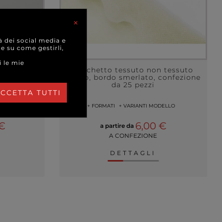
×
à dei social media e
 e su come gestirli,
i le mie
llizzato
Sacchetto tessuto non tessuto
ione da 50
avorio, bordo smerlato, confezione
da 25 pezzi
CCETTA TUTTI
+ FORMATI
+ VARIANTI MODELLO
 €
6,00 €
a partire da
A CONFEZIONE
DETTAGLI