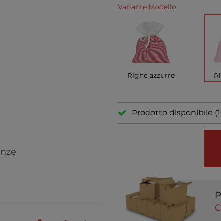
Variante Modello
Righe azzurre
Ri
Prodotto disponibile (
enze
P
C