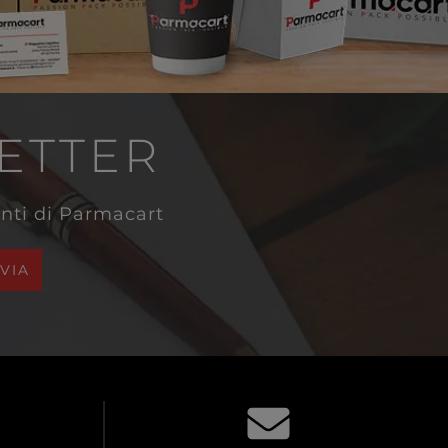
LETTER
venti di Parmacart
NVIA