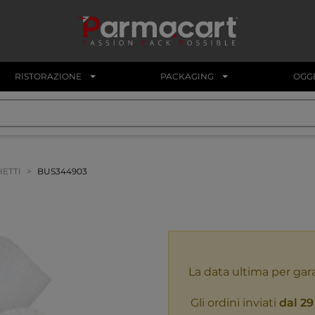
RISTORAZIONE
PACKAGING
OGGE
ETTI
BUS344903
La data ultima per gar
Gli ordini inviati
dal 29