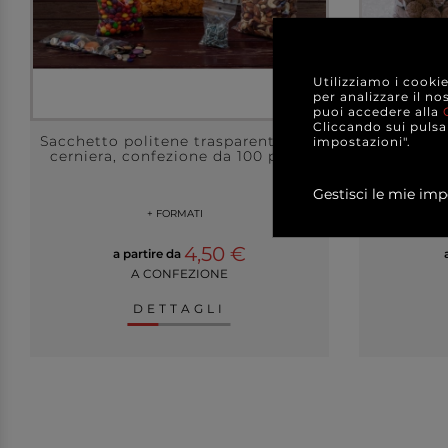
Utilizziamo i cooki
per analizzare il no
puoi accedere alla
Cliccando sui pulsan
Sacchetto politene trasparente con
Sacchetti
impostazioni".
cerniera, confezione da 100 pezzi
Gestisci le mie imp
+ FORMATI
+ FOR
4,50 €
a partire da
A CONFEZIONE
DETTAGLI