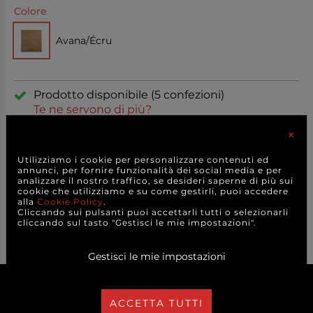
Colore
Avana/Écru
Prodotto disponibile (5 confezioni)
Te ne servono di più?
×
Per grandi quantitativi o esigenze
Utilizziamo i cookie per personalizzare contenuti ed
specifiche
CONTATTACI
per avere
annunci, per fornire funzionalità dei social media e per
la MIGLIORE OFFERTA
analizzare il nostro traffico, se desideri saperne di più sui
cookie che utilizziamo e su come gestirli, puoi accedere
alla
Cookie Policy
.
Cliccando sui pulsanti puoi accettarli tutti o selezionarli
cliccando sul tasto "Gestisci le mie impostazioni".
Condividi sui social
Gestisci le mie impostazioni
ACCETTA TUTTI