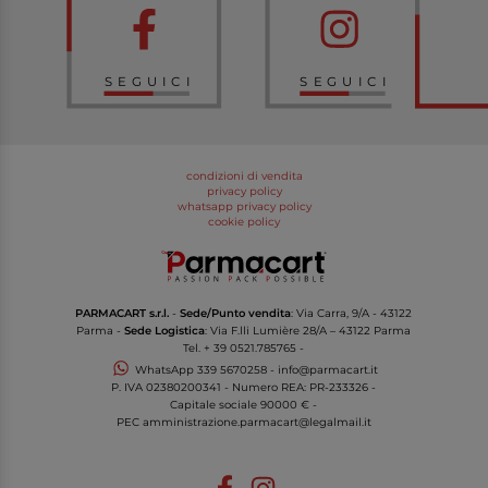
SEGUICI
SEGUICI
condizioni di vendita
privacy policy
whatsapp privacy policy
cookie policy
PARMACART s.r.l.
-
Sede/Punto vendita
: Via Carra, 9/A - 43122
Parma -
Sede Logistica
: Via F.lli Lumière 28/A – 43122 Parma
Tel.
+ 39 0521.785765
-
WhatsApp
339 5670258
-
info@parmacart.it
P. IVA
02380200341
- Numero REA: PR-
233326
-
Capitale sociale 90000 € -
PEC
amministrazione.parmacart@legalmail.it