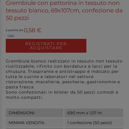
Grembiule con pettorina in tessuto non
tessuto bianco, 69x107cm, confezione da
50 pezzi
0,58 €
a partire da
CAD.
REGISTRATI PER
ACQUISTARE
Grembiule bianco realizzato in tessuto non tessuto
riutilizzabile, rifinito con bordatura e lacci per la
chiusura. Traspirante e antistrappo è indicato per
tutte le cucine e laboratori nel settore
ristorazione, macellerie, pescherie, gastronomie e
pasta fresca.
Sono confezionati in blister da 50 pezzi comodi e
molto compatti.
DIMENSIONI:
690 mm x 1,07 m
MINIMA VENDITA:
1 confezione (50 pezzi)