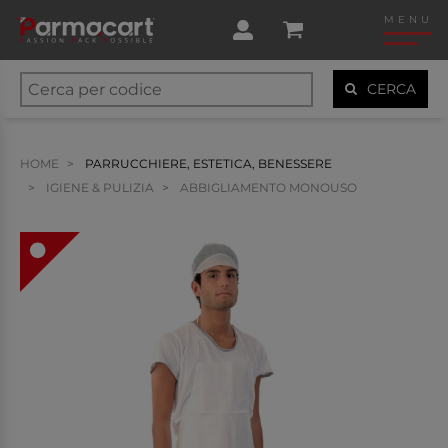
MENU
CERCA
HOME
PARRUCCHIERE, ESTETICA, BENESSERE
IGIENE & PULIZIA
ABBIGLIAMENTO MONOUSO