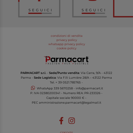
SEGUICI
SEGUICI
condizioni di vendita
privacy policy
whatsapp privacy policy
cookie policy
PARMACART s.r.l.
-
Sede/Punto vendita
: Via Carra, 9/A - 43122
Parma -
Sede Logistica
: Via F.lli Lumière 28/A – 43122 Parma
Tel.
+ 39 0521.785765
-
WhatsApp
339 5670258
-
info@parmacart.it
P. IVA
02380200341
- Numero REA: PR-
233326
-
Capitale sociale 90000 € -
PEC
amministrazione.parmacart@legalmail.it
CREDITS