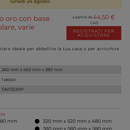
lunedì 24 agosto
.
44,50 €
lo oro con base
a partire da
CAD.
lare, varie
REGISTRATI PER
ACQUISTARE
lare ideale per abbellire la tua casa o per arricchire
260 mm x 460 mm x 380 mm
1 pezzo
TAV132311P
zza
380 mm
320 mm x 520 mm x 480 mm
380 mm x 580 mm x 580 mm