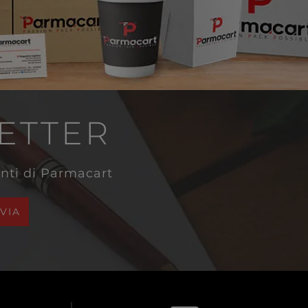
LETTER
venti di Parmacart
NVIA