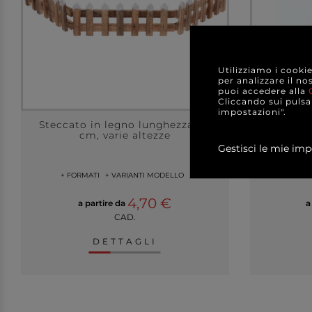
Utilizziamo i cooki
per analizzare il no
puoi accedere alla
Cliccando sui pulsan
impostazioni".
Steccato in legno lunghezza 90
Esposito
cm, varie altezze
base quad
Gestisci le mie imp
+ FORMATI
+ VARIANTI MODELLO
+ FOR
4,70 €
a partire da
a
CAD.
DETTAGLI