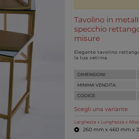
Tavolino in metal
specchio rettango
misure
Elegante tavolino rettango
la tua vetrina.
DIMENSIONI:
MINIMA VENDITA:
CODICE:
Scegli una variante
Larghezza x Lunghezza x Alte
260 mm x 460 mm x 