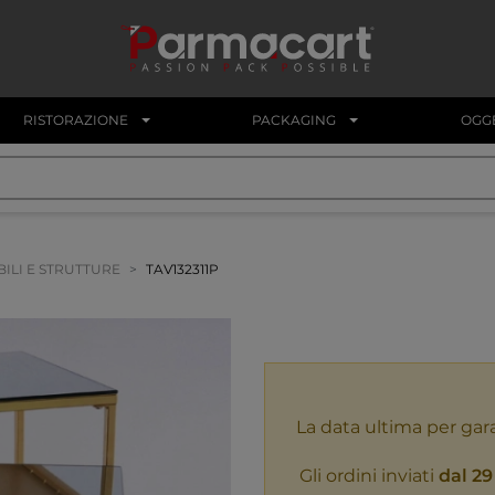
RISTORAZIONE
PACKAGING
OGGE
ILI E STRUTTURE
TAV132311P
La data ultima per gar
Gli ordini inviati
dal 29