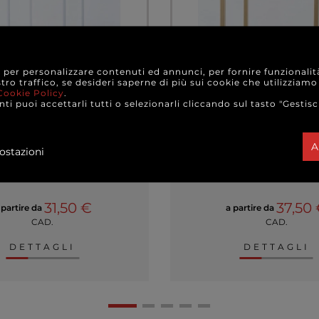
e per personalizzare contenuti ed annunci, per fornire funzionalit
stro traffico, se desideri saperne di più sui cookie che utilizziamo
Cookie Policy
.
ti puoi accettarli tutti o selezionarli cliccando sul tasto "Gestisc
re in metallo bianco con
Espositore in metallo or
rata da appendere, varie
quadrata da appendere
A
misure
misure
ostazioni
MATI
+ VARIANTI MODELLO
+ FORMATI
+ VARIANTI MOD
31,50 €
37,50
 partire da
a partire da
CAD.
CAD.
DETTAGLI
DETTAGLI