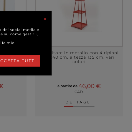
×
à dei social media e
 e su come gestirli,
i le mie
o con base
Espositore in metallo con 4 ripiani,
, varie
40x40 cm, altezza 135 cm, vari
CCETTA TUTTI
colori
ELLO
 €
46,00 €
a partire da
CAD.
DETTAGLI