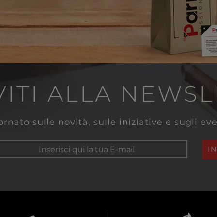
VITI ALLA NEWS
rnato sulle novità, sulle iniziative e sugli e
I