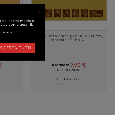
×
à dei social media e
 e su come gestirli,
i le mie
a 33x44cm,
Tovaglietta carta paglia 30x40cm,
pezzi
fantasia "Buon A...
CCETTA TUTTI
€
7,90 €
a partire da
A CONFEZIONE
DETTAGLI