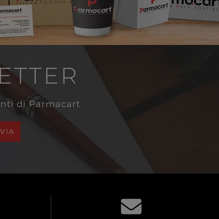
LETTER
venti di Parmacart
NVIA