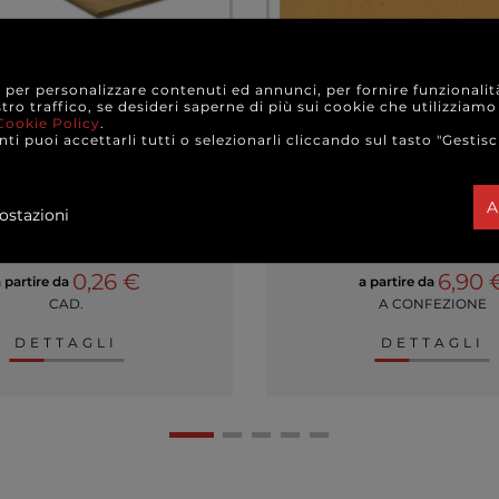
e per personalizzare contenuti ed annunci, per fornire funzionalit
stro traffico, se desideri saperne di più sui cookie che utilizziamo
Cookie Policy
.
ti puoi accettarli tutti o selezionarli cliccando sul tasto "Gestisc
in carta paglia 100x100cm,
Tovaglietta carta pagli
fezione da 25 pezzi
confezione da 250 
A
ostazioni
0,26 €
6,90 
 partire da
a partire da
CAD.
A CONFEZIONE
DETTAGLI
DETTAGLI