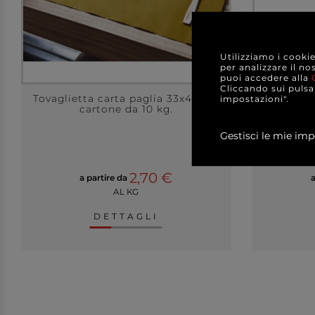
Utilizziamo i cooki
per analizzare il no
puoi accedere alla
Cliccando sui pulsan
Tovaglietta carta paglia 33x40cm,
Tovaglia 
impostazioni".
cartone da 10 kg.
con
Gestisci le mie imp
2,70 €
a partire da
a
AL KG
DETTAGLI