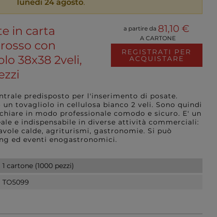
lunedì 24 agosto
.
81,10 €
e in carta
a partire da
A CARTONE
 rosso con
REGISTRATI PER
olo 38x38 2veli,
ACQUISTARE
ezzi
ntrale predisposto per l'inserimento di posate.
 un tovagliolo in cellulosa bianco 2 veli. Sono quindi
cchiare in modo professionale comodo e sicuro. E' un
ale e indispensabile in diverse attività commerciali:
 tavole calde, agriturismi, gastronomie. Si può
ring ed eventi enogastronomici.
1 cartone (1000 pezzi)
TO5099