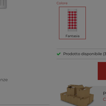
Colore
Fantasia
Prodotto disponibile (3
enze
P
C