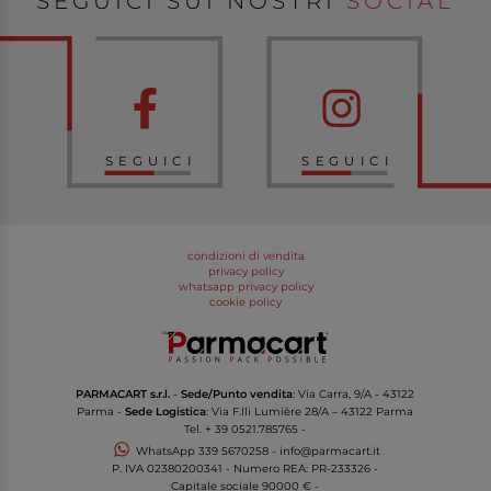
SEGUICI SUI NOSTRI
SOCIAL
SEGUICI
SEGUICI
condizioni di vendita
privacy policy
whatsapp privacy policy
cookie policy
PARMACART s.r.l.
-
Sede/Punto vendita
: Via Carra, 9/A - 43122
Parma -
Sede Logistica
: Via F.lli Lumière 28/A – 43122 Parma
Tel.
+ 39 0521.785765
-
WhatsApp
339 5670258
-
info@parmacart.it
P. IVA
02380200341
- Numero REA: PR-
233326
-
Capitale sociale 90000 € -