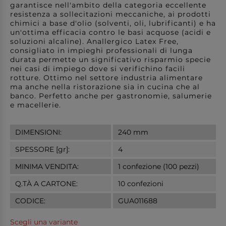
garantisce nell'ambito della categoria eccellente
resistenza a sollecitazioni meccaniche, ai prodotti
chimici a base d'olio (solventi, oli, lubrificanti) e ha
un'ottima efficacia contro le basi acquose (acidi e
soluzioni alcaline). Anallergico Latex Free,
consigliato in impieghi professionali di lunga
durata permette un significativo risparmio specie
nei casi di impiego dove si verifichino facili
rotture. Ottimo nel settore industria alimentare
ma anche nella ristorazione sia in cucina che al
banco. Perfetto anche per gastronomie, salumerie
e macellerie.
DIMENSIONI:
240 mm
SPESSORE [gr]:
4
MINIMA VENDITA:
1 confezione (100 pezzi)
Q.TÀ A CARTONE:
10 confezioni
CODICE:
GUA011688
Scegli una variante