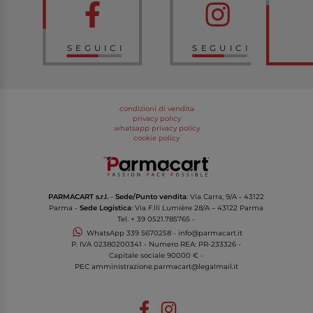
SEGUICI
SEGUICI
condizioni di vendita
privacy policy
whatsapp privacy policy
cookie policy
PARMACART s.r.l.
-
Sede/Punto vendita
: Via Carra, 9/A - 43122
Parma -
Sede Logistica
: Via F.lli Lumière 28/A – 43122 Parma
Tel.
+ 39 0521.785765
-
WhatsApp
339 5670258
-
info@parmacart.it
P. IVA
02380200341
- Numero REA: PR-
233326
-
Capitale sociale 90000 € -
PEC
amministrazione.parmacart@legalmail.it