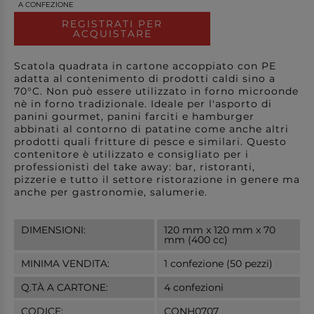
A CONFEZIONE
REGISTRATI PER
ACQUISTARE
Scatola quadrata in cartone accoppiato con PE
adatta al contenimento di prodotti caldi sino a
70°C. Non può essere utilizzato in forno microonde
nè in forno tradizionale. Ideale per l'asporto di
panini gourmet, panini farciti e hamburger
abbinati al contorno di patatine come anche altri
prodotti quali fritture di pesce e similari. Questo
contenitore è utilizzato e consigliato per i
professionisti del take away: bar, ristoranti,
pizzerie e tutto il settore ristorazione in genere ma
anche per gastronomie, salumerie.
DIMENSIONI:
120 mm x 120 mm x 70
mm (400 cc)
MINIMA VENDITA:
1 confezione (50 pezzi)
Q.TÀ A CARTONE:
4 confezioni
CODICE:
CONH0707