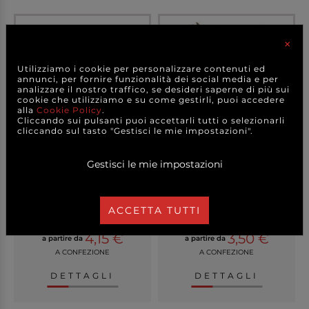
×
Utilizziamo i cookie per personalizzare contenuti ed
annunci, per fornire funzionalità dei social media e per
analizzare il nostro traffico, se desideri saperne di più sui
cookie che utilizziamo e su come gestirli, puoi accedere
alla
Cookie Policy
.
Cliccando sui pulsanti puoi accettarli tutti o selezionarli
cliccando sul tasto "Gestisci le mie impostazioni".
Gestisci le mie impostazioni
Cucchiaino in legno
Forchetta in legno 16.5cm
10.5cm confezione da...
confezione da ...
ACCETTA TUTTI
4,15 €
3,50 €
a partire da
a partire da
A CONFEZIONE
A CONFEZIONE
DETTAGLI
DETTAGLI