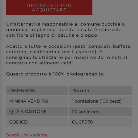
REGISTRATI PER
ACQUISTARE
Un'alternativa responsabile al comune cucchiaio
monouso in plastica, questa posata è realizzata
con fibre di legno di betulla e pioppo.
Adatto a tutte le occasioni (pasti completi, buffets,
catering, pasticceria e per l' asporto), è
consigliabile utilizzarlo per massimo 30 minuti al
contatto con alimenti caldi.
Questo prodotto è 100% biodegradabile.
DIMENSIONI:
165 mm
MINIMA VENDITA:
1 confezione (100 pezzi)
Q.TÀ A CARTONE:
20 confezioni
CODICE:
CUC11970
Scegli una variante