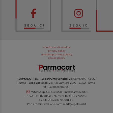
SEGUICI
SEGUICI
condizioni di vendita
privacy policy
whatsapp privacy policy
cookie policy
PARMACART s.r.l.
-
Sede/Punto vendita
: Via Carra, 9/A - 43122
Parma -
Sede Logistica
: Via F.lli Lumière 28/A – 43122 Parma
Tel.
+ 39 0521.785765
-
WhatsApp
339 5670258
-
info@parmacart.it
P. IVA
02380200341
- Numero REA: PR-
233326
-
Capitale sociale 90000 € -
PEC
amministrazione.parmacart@legalmail.it