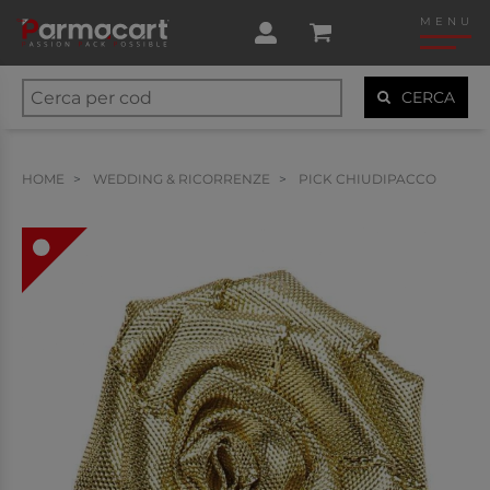
MENU
CERCA
HOME
WEDDING & RICORRENZE
PICK CHIUDIPACCO