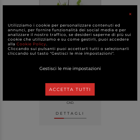
×
Utilizziamo i cookie per personalizzare contenuti ed
annunci, per fornire funzionalità dei social media e per
analizzare il nostro traffico, se desideri saperne di più sui
cookie che utilizziamo e su come gestirli, puoi accedere
alla
Cookie Policy
.
Cliccando sui pulsanti puoi accettarli tutti o selezionarli
cliccando sul tasto "Gestisci le mie impostazioni".
Pick ramo con olive verdi,
varie altezze...
Gestisci le mie impostazioni
+ FORMATI
ACCETTA TUTTI
0,60 €
a partire da
CAD.
DETTAGLI