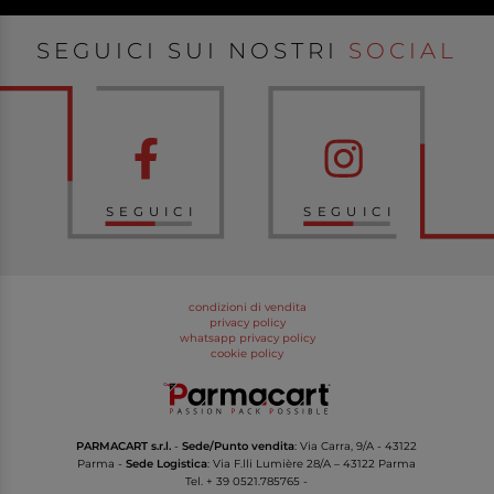
SEGUICI SUI NOSTRI
SOCIAL
SEGUICI
SEGUICI
condizioni di vendita
privacy policy
whatsapp privacy policy
cookie policy
PARMACART s.r.l.
-
Sede/Punto vendita
: Via Carra, 9/A - 43122
Parma -
Sede Logistica
: Via F.lli Lumière 28/A – 43122 Parma
Tel.
+ 39 0521.785765
-