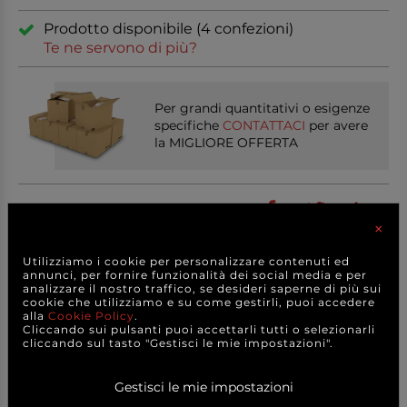
Prodotto disponibile (4 confezioni)
Te ne servono di più?
Per grandi quantitativi o esigenze
specifiche
CONTATTACI
per avere
la MIGLIORE OFFERTA
Condividi sui social
×
Utilizziamo i cookie per personalizzare contenuti ed
annunci, per fornire funzionalità dei social media e per
analizzare il nostro traffico, se desideri saperne di più sui
PRODOTTI
CORRELATI
cookie che utilizziamo e su come gestirli, puoi accedere
alla
Cookie Policy
.
Cliccando sui pulsanti puoi accettarli tutti o selezionarli
cliccando sul tasto "Gestisci le mie impostazioni".
Gestisci le mie impostazioni