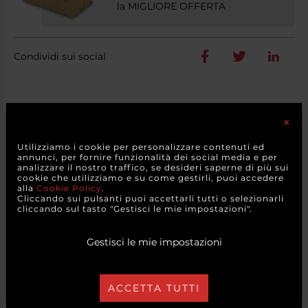
la MIGLIORE OFFERTA
Condividi sui social
×
PRODOTTI
CORRELATI
×
Attenzione
Utilizziamo i cookie per personalizzare contenuti ed
I colori degli articoli possono variare se provenienti da
annunci, per fornire funzionalità dei social media e per
diversi lotti di tintura. I colori possono anche apparire in
analizzare il nostro traffico, se desideri saperne di più sui
modo diverso a causa delle variazioni di colore di
cookie che utilizziamo e su come gestirli, puoi accedere
monitor e dispositivi mobili.
alla
Cookie Policy
.
Cliccando sui pulsanti puoi accettarli tutti o selezionarli
A causa degli effetti della luce, della luminosità dello
cliccando sul tasto "Gestisci le mie impostazioni".
schermo del computer e delle impostazioni di contrasto,
il colore della foto potrebbe apparire in modo
diverso/variare rispetto all'oggetto reale.
Gestisci le mie impostazioni
VAI AL PRODOTTO
ACCETTA TUTTI