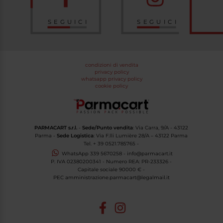
SEGUICI
SEGUICI
condizioni di vendita
privacy policy
whatsapp privacy policy
cookie policy
PARMACART s.r.l.
-
Sede/Punto vendita
: Via Carra, 9/A - 43122
Parma -
Sede Logistica
: Via F.lli Lumière 28/A – 43122 Parma
Tel.
+ 39 0521.785765
-
WhatsApp
339 5670258
-
info@parmacart.it
P. IVA
02380200341
- Numero REA: PR-
233326
-
Capitale sociale 90000 € -
PEC
amministrazione.parmacart@legalmail.it