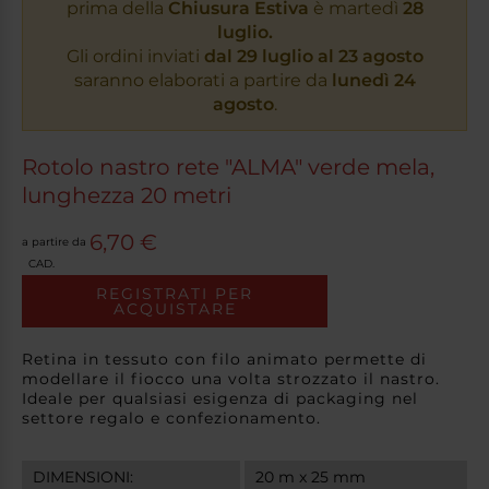
prima della
Chiusura Estiva
è martedì
28
luglio.
Gli ordini inviati
dal 29 luglio al 23 agosto
saranno elaborati a partire da
lunedì 24
agosto
.
Rotolo nastro rete "ALMA" verde mela,
lunghezza 20 metri
6,70 €
a partire da
CAD.
REGISTRATI PER
ACQUISTARE
Retina in tessuto con filo animato permette di
modellare il fiocco una volta strozzato il nastro.
Ideale per qualsiasi esigenza di packaging nel
settore regalo e confezionamento.
DIMENSIONI:
20 m x 25 mm