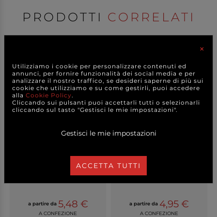
PRODOTTI
CORRELATI
×
Utilizziamo i cookie per personalizzare contenuti ed
annunci, per fornire funzionalità dei social media e per
analizzare il nostro traffico, se desideri saperne di più sui
cookie che utilizziamo e su come gestirli, puoi accedere
alla
Cookie Policy
.
Cliccando sui pulsanti puoi accettarli tutti o selezionarli
cliccando sul tasto "Gestisci le mie impostazioni".
Gestisci le mie impostazioni
Cono antiunto porta fritti
Cono antiunto porta fritti
in cartoncino...
in cartoncino...
ACCETTA TUTTI
5,48 €
4,95 €
a partire da
a partire da
A CONFEZIONE
A CONFEZIONE