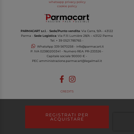
whatsapp privacy policy
cookie policy
PARMACART s.r.l.
-
Sede/Punto vendita
: Via Carra, 9/A - 43122
Parma -
Sede Logistica
: Via F.lli Lumière 28/A – 43122 Parma
Tel.
+ 39 0521.785765
-
WhatsApp
339 5670258
-
info@parmacart.it
P. IVA
02380200341
- Numero REA: PR-
233326
-
Capitale sociale 90000 € -
PEC
amministrazione.parmacart@legalmail.it
CREDITS
REGISTRATI PER
ACQUISTARE