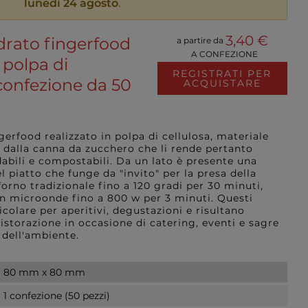
lunedì 24 agosto
.
3,40 €
drato fingerfood
a partire da
A CONFEZIONE
 polpa di
REGISTRATI PER
confezione da 50
ACQUISTARE
gerfood realizzato in polpa di cellulosa, materiale
 dalla canna da zucchero che li rende pertanto
ili e compostabili. Da un lato è presente una
l piatto che funge da "invito" per la presa della
rno tradizionale fino a 120 gradi per 30 minuti,
o in microonde fino a 800 w per 3 minuti. Questi
ticolare per aperitivi, degustazioni e risultano
ristorazione in occasione di catering, eventi e sagre
 dell'ambiente.
80 mm x 80 mm
1 confezione (50 pezzi)