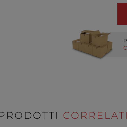
P
C
PRODOTTI
CORRELAT