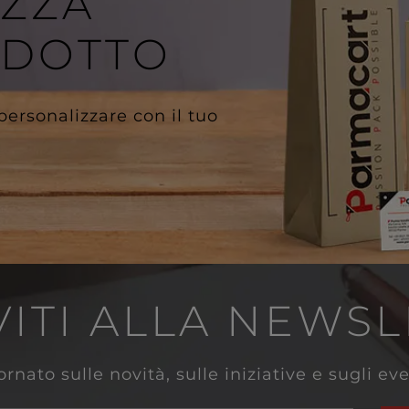
IZZA
ODOTTO
 personalizzare con il tuo
VITI ALLA NEWS
rnato sulle novità, sulle iniziative e sugli e