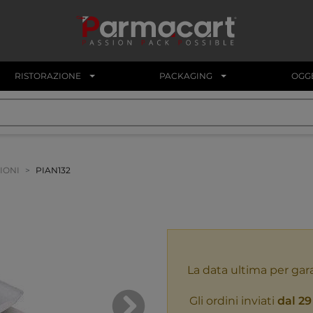
RISTORAZIONE
PACKAGING
OGGE
IONI
PIAN132
La data ultima per gar
Gli ordini inviati
dal 29