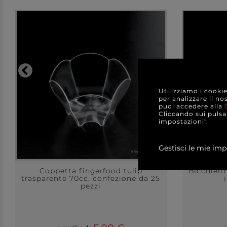
Utilizziamo i cooki
per analizzare il no
puoi accedere alla
Cliccando sui pulsan
impostazioni".
Gestisci le mie imp
Coppetta fingerfood tulip
Bicchieri
trasparente 70cc, confezione da 25
pezzi