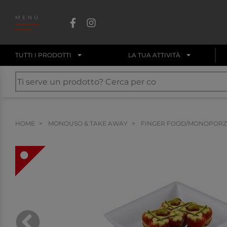
MENU
TUTTI I PRODOTTI
LA TUA ATTIVITÀ
HOME
MONOUSO & TAKE AWAY
FINGER FOOD/MONOPORZ