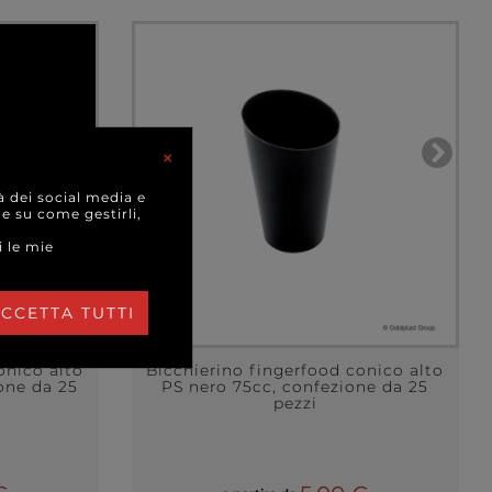
×
à dei social media e
 e su come gestirli,
i le mie
CCETTA TUTTI
onico alto
Bicchierino fingerfood conico alto
one da 25
PS nero 75cc, confezione da 25
pezzi