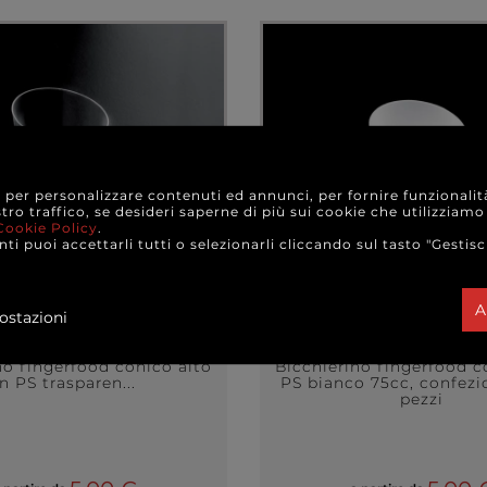
e per personalizzare contenuti ed annunci, per fornire funzionalit
stro traffico, se desideri saperne di più sui cookie che utilizziamo
Cookie Policy
.
ti puoi accettarli tutti o selezionarli cliccando sul tasto "Gestisc
A
ostazioni
no fingerfood conico alto
Bicchierino fingerfood c
in PS trasparen...
PS bianco 75cc, confezi
pezzi