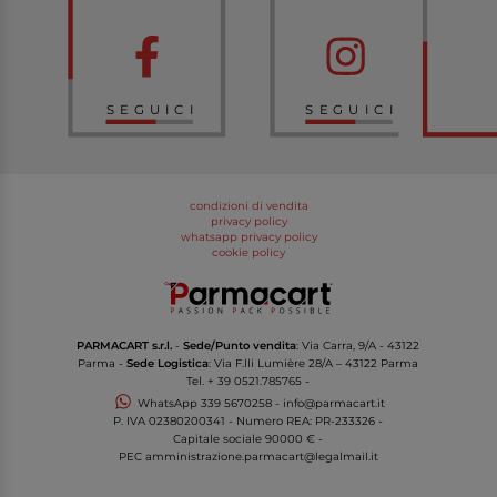
SEGUICI
SEGUICI
condizioni di vendita
privacy policy
whatsapp privacy policy
cookie policy
PARMACART s.r.l.
-
Sede/Punto vendita
: Via Carra, 9/A - 43122
Parma -
Sede Logistica
: Via F.lli Lumière 28/A – 43122 Parma
Tel.
+ 39 0521.785765
-
WhatsApp
339 5670258
-
info@parmacart.it
P. IVA
02380200341
- Numero REA: PR-
233326
-
Capitale sociale 90000 € -
PEC
amministrazione.parmacart@legalmail.it