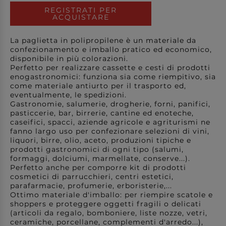
REGISTRATI PER
ACQUISTARE
La paglietta in polipropilene è un materiale da
confezionamento e imballo pratico ed economico,
disponibile in più colorazioni.
Perfetto per realizzare cassette e cesti di prodotti
enogastronomici: funziona sia come riempitivo, sia
come materiale antiurto per il trasporto ed,
eventualmente, le spedizioni.
Gastronomie, salumerie, drogherie, forni, panifici,
pasticcerie, bar, birrerie, cantine ed enoteche,
caseifici, spacci, aziende agricole e agriturismi ne
fanno largo uso per confezionare selezioni di vini,
liquori, birre, olio, aceto, produzioni tipiche e
prodotti gastronomici di ogni tipo (salumi,
formaggi, dolciumi, marmellate, conserve...).
Perfetto anche per comporre kit di prodotti
cosmetici di parrucchieri, centri estetici,
parafarmacie, profumerie, erboristerie,...
Ottimo materiale d'imballo: per riempire scatole e
shoppers e proteggere oggetti fragili o delicati
(articoli da regalo, bomboniere, liste nozze, vetri,
ceramiche, porcellane, complementi d'arredo...),