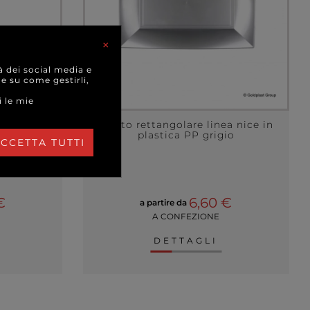
×
à dei social media e
 e su come gestirli,
i le mie
n polpa di
Piatto rettangolare linea nice in
.
plastica PP grigio
CCETTA TUTTI
ELLO
€
6,60 €
a partire da
A CONFEZIONE
DETTAGLI