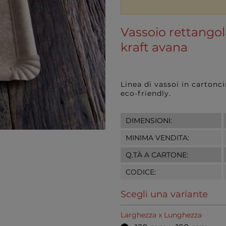
Vassoio rettangol
kraft avana
Linea di vassoi in cartonc
eco-friendly.
DIMENSIONI:
MINIMA VENDITA:
Q.TÀ A CARTONE:
CODICE:
Scegli una variante
Larghezza x Lunghezza