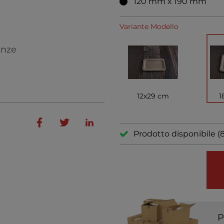
120 mm x 190 mm
Variante Modello
enze
12x29 cm
1
Prodotto disponibile (
P