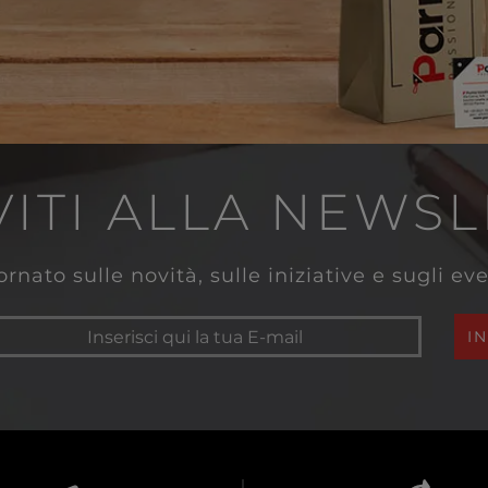
VITI ALLA NEWS
rnato sulle novità, sulle iniziative e sugli e
I