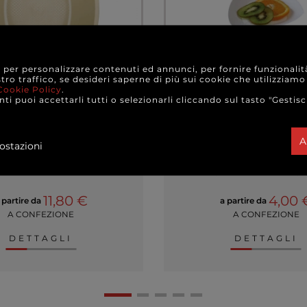
e per personalizzare contenuti ed annunci, per fornire funzionalit
stro traffico, se desideri saperne di più sui cookie che utilizziamo
Cookie Policy
.
ti puoi accettarli tutti o selezionarli cliccando sul tasto "Gestisc
uadrato linea "Square" in
Piatti design "Trygon" i
stica PP champagne
cellulosa biode..
A
ostazioni
+ FORMATI
+ VARIANTI MOD
11,80 €
4,00 
 partire da
a partire da
A CONFEZIONE
A CONFEZIONE
DETTAGLI
DETTAGLI