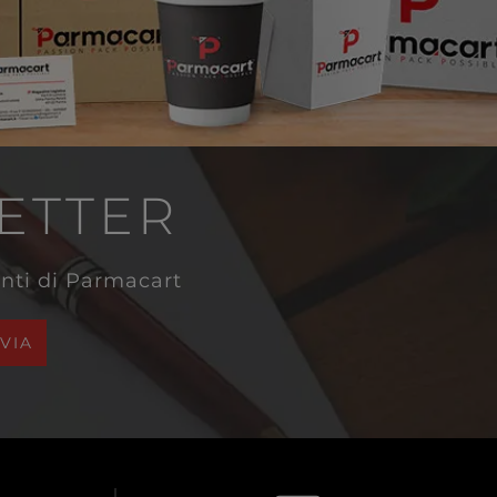
LETTER
venti di Parmacart
NVIA