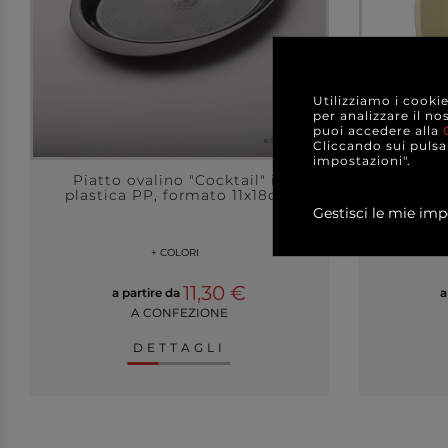
Utilizziamo i cooki
per analizzare il no
puoi accedere alla
Cliccando sui pulsan
impostazioni".
Piatto ovalino "Cocktail" in
Piatto q
plastica PP, formato 11x18cm
pla
Gestisci le mie imp
+ COLORI
11,30 €
a partire da
a
A CONFEZIONE
DETTAGLI