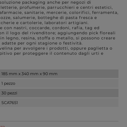
 soluzione packaging anche per negozi di
etterie, profumerie, parrucchieri e centri estetici,
afarmacie, sanitarie, mercerie, colorifici, ferramenta,
 nozze, salumerie, botteghe di pasta fresca e
cherie e cartolerie, laboratori artigiani.
con nastri, coccarde, cordoni, rafia, tag ed
on il logo del rivenditore; aggiungendo pick floreali
in legno, resina, stoffa o metallo, si possono creare
 adatte per ogni stagione o festività.
 velina per avvolgere i prodotti, oppure paglietta o
itivo per proteggere il contenuto dagli urti e
185 mm x 340 mm x 90 mm
1 pezzo
30 pezzi
SCA7651
zza