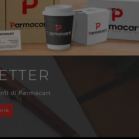
LETTER
venti di Parmacart
NVIA