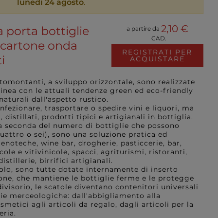
lunedì 24 agosto
.
2,10 €
 porta bottiglie
a partire da
CAD.
 cartone onda
REGISTRATI PER
i
ACQUISTARE
omontanti, a sviluppo orizzontale, sono realizzate
linea con le attuali tendenze green ed eco-friendly
aturali dall'aspetto rustico.
nfezionare, trasportare o spedire vini e liquori, ma
 distillati, prodotti tipici e artigianali in bottiglia.
 a seconda del numero di bottiglie che possono
quattro o sei), sono una soluzione pratica ed
noteche, wine bar, drogherie, pasticcerie, bar,
le e vitivinicole, spacci, agriturismi, ristoranti,
istillerie, birrifici artigianali.
olo, sono tutte dotate internamente di inserto
rtone, che mantiene le bottiglie ferme e le protegge
ivisorio, le scatole diventano contenitori universali
rie merceologiche: dall'abbigliamento alla
smetici agli articoli da regalo, dagli articoli per la
eria.