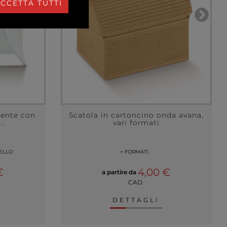
CCETTA TUTTI
rente con
Scatola in cartoncino onda avana,
..
vari formati
ELLO
+ FORMATI
€
4,00 €
a partire da
CAD.
DETTAGLI