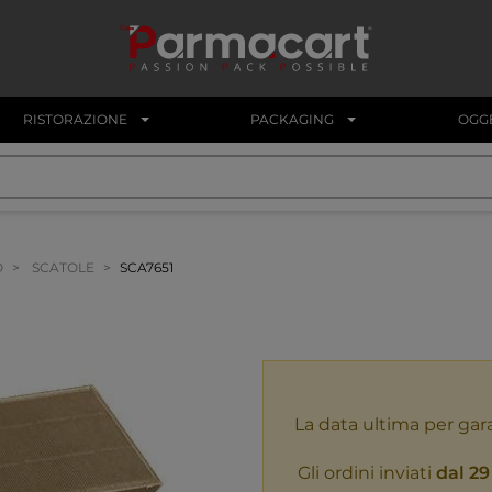
RISTORAZIONE
PACKAGING
OGGE
O
SCATOLE
SCA7651
La data ultima per gar
Gli ordini inviati
dal 29