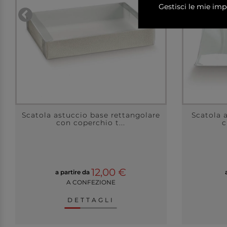
Gestisci le mie imp
Scatola astuccio base rettangolare
Scatola 
con coperchio t...
c
12,00 €
a partire da
A CONFEZIONE
DETTAGLI