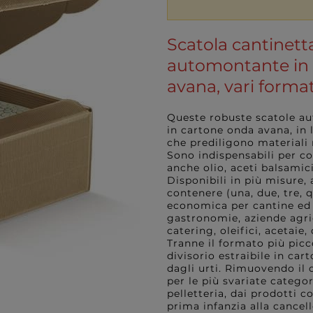
Scatola cantinetta
automontante in
avana, vari format
Queste robuste scatole aut
in cartone onda avana, in 
che prediligono materiali n
Sono indispensabili per co
anche olio, aceti balsamici,
Disponibili in più misure,
contenere (una, due, tre, 
economica per cantine ed e
gastronomie, aziende agrico
catering, oleifici, acetaie, d
Tranne il formato più picc
divisorio estraibile in ca
dagli urti. Rimuovendo il d
per le più svariate catego
pelletteria, dai prodotti co
prima infanzia alla cancell