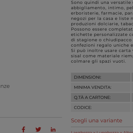
Sono quindi una versatile
abbigliamento, intimo, pell
erboristerie, farmacie, par
negozi per la casa e liste
produzioni dolciarie, tabac
Possono essere completate 
etichette personalizzate c
di stagione o chiudipacco 
confezioni regalo uniche e
Si può inoltre usare carta
sisal come materiale riemp
colmare gli spazi vuoti.
DIMENSIONI:
enze
MINIMA VENDITA:
Q.TÀ A CARTONE:
CODICE:
Scegli una variante
Larghezza x Lunghezza x Alte