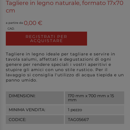
Tagliere in legno naturale, formato 17x70
cm
0,00 €
a partire da
CAD.
REGISTRATI PER
ACQUISTARE
Tagliere in legno ideale per tagliare e servire in
tavola salumi, affettati e degustazioni di ogni
genere per rendere speciali i vostri aperitivi e
stupire gli amici con uno stile rustico. Per il
lavaggio si consiglia l'utilizzo di acqua tiepida e un
panno umido.
DIMENSIONI:
170 mm x 700 mm x 15
mm
MINIMA VENDITA:
1 pezzo
CODICE:
TAG05667