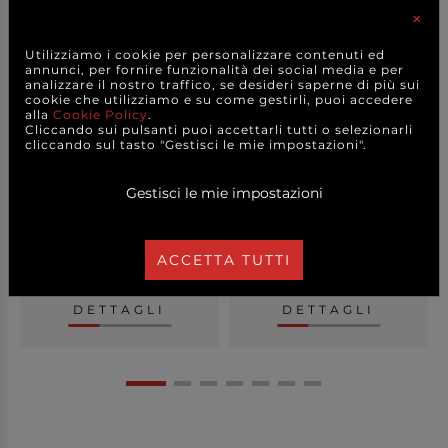
×
Utilizziamo i cookie per personalizzare contenuti ed
annunci, per fornire funzionalità dei social media e per
analizzare il nostro traffico, se desideri saperne di più sui
cookie che utilizziamo e su come gestirli, puoi accedere
alla
Cookie Policy
.
Cliccando sui pulsanti puoi accettarli tutti o selezionarli
cliccando sul tasto "Gestisci le mie impostazioni".
Tagliere in legno di acacia
Vassoio in legno di acacia
con manico...
con maniglie ...
Gestisci le mie impostazioni
+ FORMATI
+ VARIANTI MODELLO
6,80 €
13,50 €
a partire da
a partire da
ACCETTA TUTTI
CAD.
CAD.
DETTAGLI
DETTAGLI