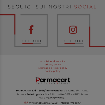
SEGUICI SUI NOSTRI
SOCIAL
SEGUICI
SEGUICI
condizioni di vendita
privacy policy
whatsapp privacy policy
cookie policy
PARMACART s.r.l.
-
Sede/Punto vendita
: Via Carra, 9/A - 43122
Parma -
Sede Logistica
: Via F.lli Lumière 28/A – 43122 Parma
Tel.
+ 39 0521.785765
-
WhatsApp
339 5670258
-
info@parmacart.it