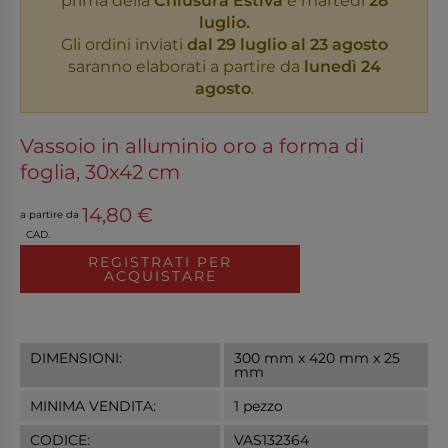
prima della
Chiusura Estiva
è martedì
28
luglio.
Gli ordini inviati
dal 29 luglio al 23 agosto
saranno elaborati a partire da
lunedì 24
agosto
.
Vassoio in alluminio oro a forma di
foglia, 30x42 cm
14,80 €
a partire da
CAD.
REGISTRATI PER
ACQUISTARE
DIMENSIONI:
300 mm x 420 mm x 25
mm
MINIMA VENDITA:
1 pezzo
CODICE:
VAS132364