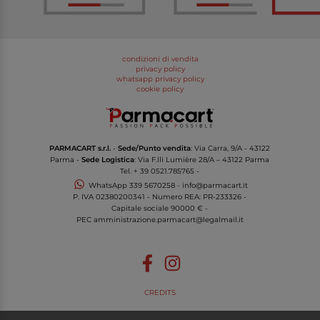
condizioni di vendita
privacy policy
whatsapp privacy policy
cookie policy
PARMACART s.r.l.
-
Sede/Punto vendita
: Via Carra, 9/A - 43122
Parma -
Sede Logistica
: Via F.lli Lumière 28/A – 43122 Parma
Tel.
+ 39 0521.785765
-
WhatsApp
339 5670258
-
info@parmacart.it
P. IVA
02380200341
- Numero REA: PR-
233326
-
Capitale sociale 90000 € -
PEC
amministrazione.parmacart@legalmail.it
CREDITS