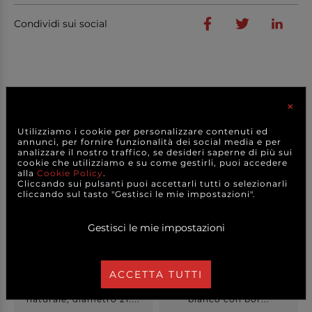
Condividi sui social
PRODOTTI
CORRELATI
×
Utilizziamo i cookie per personalizzare contenuti ed
annunci, per fornire funzionalità dei social media e per
analizzare il nostro traffico, se desideri saperne di più sui
cookie che utilizziamo e su come gestirli, puoi accedere
alla
Cookie Policy
.
Cliccando sui pulsanti puoi accettarli tutti o selezionarli
cliccando sul tasto "Gestisci le mie impostazioni".
Gestisci le mie impostazioni
ACCETTA TUTTI
Base in legno MDF
Vassoio ovale in melamina
naturale, diametro 21....
bianco con bor...