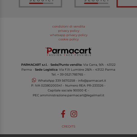
condizioni di vendita
privacy policy
whatsapp privacy policy
cookie policy
PARMACART s.r.l.
-
Sede/Punto vendita
: Via Carra, 9/A - 43122
Parma -
Sede Logistica
: Via F.lli Lumière 28/A – 43122 Parma
Tel.
+ 39 0521.785765
-
WhatsApp
339 5670258
-
info@parmacart.it
P. IVA
02380200341
- Numero REA: PR-
233326
-
Capitale sociale 90000 € -
PEC
amministrazione.parmacart@legalmail.it
CREDITS