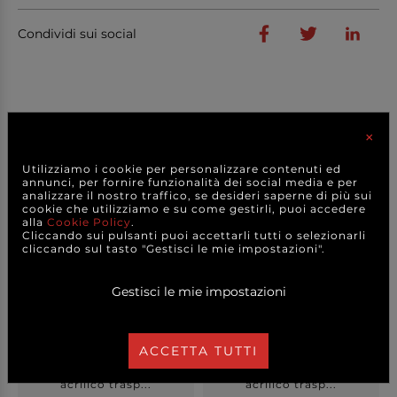
Condividi sui social
PRODOTTI
CORRELATI
×
Utilizziamo i cookie per personalizzare contenuti ed
annunci, per fornire funzionalità dei social media e per
analizzare il nostro traffico, se desideri saperne di più sui
cookie che utilizziamo e su come gestirli, puoi accedere
alla
Cookie Policy
.
Cliccando sui pulsanti puoi accettarli tutti o selezionarli
cliccando sul tasto "Gestisci le mie impostazioni".
Gestisci le mie impostazioni
ACCETTA TUTTI
Cornice porta depliant in
Cornice porta depliant in
acrilico trasp...
acrilico trasp...