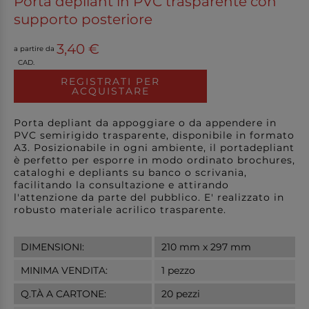
Porta depliant in PVC trasparente con
supporto posteriore
3,40 €
a partire da
CAD.
REGISTRATI PER
ACQUISTARE
Porta depliant da appoggiare o da appendere in
PVC semirigido trasparente, disponibile in formato
A3. Posizionabile in ogni ambiente, il portadepliant
è perfetto per esporre in modo ordinato brochures,
cataloghi e depliants su banco o scrivania,
facilitando la consultazione e attirando
l'attenzione da parte del pubblico. E' realizzato in
robusto materiale acrilico trasparente.
DIMENSIONI:
210 mm x 297 mm
MINIMA VENDITA:
1 pezzo
Q.TÀ A CARTONE:
20 pezzi