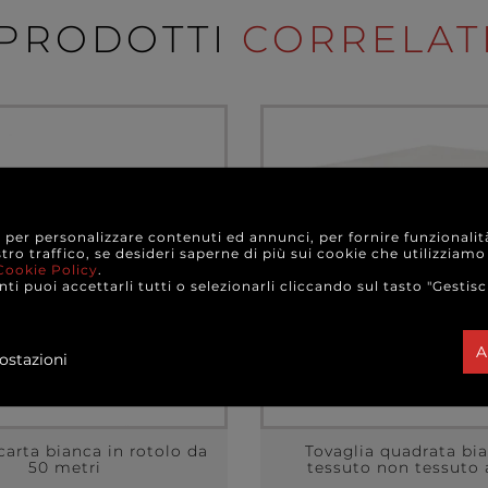
PRODOTTI
CORRELAT
e per personalizzare contenuti ed annunci, per fornire funzionalit
stro traffico, se desideri saperne di più sui cookie che utilizziamo
Cookie Policy
.
ti puoi accettarli tutti o selezionarli cliccando sul tasto "Gestisc
A
ostazioni
carta bianca in rotolo da
Tovaglia quadrata bi
50 metri
tessuto non tessuto a