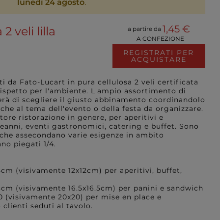
lunedì 24 agosto
.
1,45 €
2 veli lilla
a partire da
A CONFEZIONE
REGISTRATI PER
ACQUISTARE
ati da Fato-Lucart in pura cellulosa 2 veli certificata
rispetto per l'ambiente. L'ampio assortimento di
erà di scegliere il giusto abbinamento coordinandolo
nche al tema dell'evento o della festa da organizzare.
ttore ristorazione in genere, per aperitivi e
eanni, eventi gastronomici, catering e buffet. Sono
i che assecondano varie esigenze in ambito
no piegati 1/4.
cm (visivamente 12x12cm) per aperitivi, buffet,
3cm (visivamente 16.5x16.5cm) per panini e sandwich
0 (visivamente 20x20) per mise en place e
clienti seduti al tavolo.