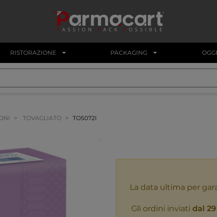
RISTORAZIONE
PACKAGING
OGGE
ONI
TOVAGLIATO
TO5072I
La data ultima per gar
Gli ordini inviati
dal 29