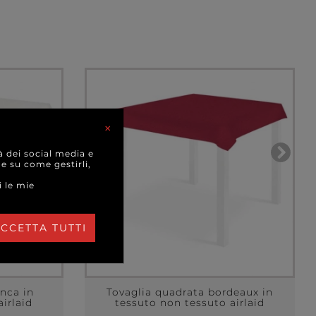
I
×
à dei social media e
 e su come gestirli,
i le mie
CCETTA TUTTI
anca in
Tovaglia quadrata bordeaux in
irlaid
tessuto non tessuto airlaid