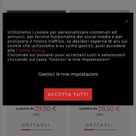
×
Utilizziamo i cookie per personalizzare contenuti ed
annunci, per fornire funzionalità dei social media e per
analizzare il nostro traffico, se desideri saperne di più sui
cookie che utilizziamo e su come gestirli, puoi accedere
alla
Cookie Policy
.
Cliccando sui pulsanti puoi accettarli tutti o selezionarli
cliccando sul tasto "Gestisci le mie impostazioni".
Gestisci le mie impostazioni
Tenda di luci 96 MaxiLed,
Filo lineare 96 MaxiLed
luce fredda, p...
luce calda, prol...
ACCETTA TUTTI
+ COLORI
29,50 €
28,50 €
a partire da
a partire da
CAD.
CAD.
DETTAGLI
DETTAGLI