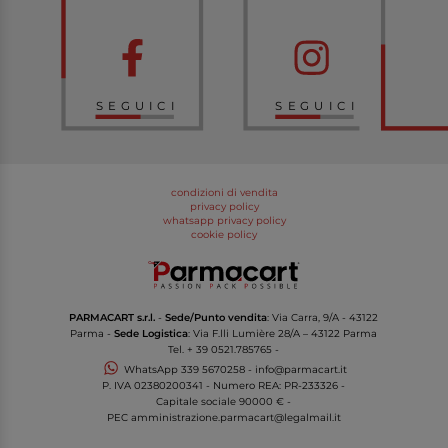
SEGUICI
SEGUICI
condizioni di vendita
privacy policy
whatsapp privacy policy
cookie policy
PARMACART s.r.l.
-
Sede/Punto vendita
: Via Carra, 9/A - 43122
Parma -
Sede Logistica
: Via F.lli Lumière 28/A – 43122 Parma
Tel.
+ 39 0521.785765
-
WhatsApp
339 5670258
-
info@parmacart.it
P. IVA
02380200341
- Numero REA: PR-
233326
-
Capitale sociale 90000 € -
PEC
amministrazione.parmacart@legalmail.it