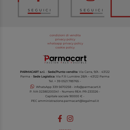
SEGUICI
SEGUICI
condizioni di vendita
privacy policy
whatsapp privacy policy
cookie policy
PARMACART s.r.l.
-
Sede/Punto vendita
: Via Carra, 9/A - 43122
Parma -
Sede Logistica
: Via F.lli Lumière 28/A – 43122 Parma
Tel.
+ 39 0521.785765
-
WhatsApp
339 5670258
-
info@parmacart.it
P. IVA
02380200341
- Numero REA: PR-
233326
-
Capitale sociale 90000 € -
PEC
amministrazione.parmacart@legalmail.it