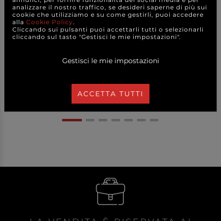
Stecche di cannella
Stecche di cannella
analizzare il nostro traffico, se desideri saperne di più sui
essiccate da 2.5 cm,...
essiccate da 15 cm, ...
cookie che utilizziamo e su come gestirli, puoi accedere
alla
Cookie Policy
.
Cliccando sui pulsanti puoi accettarli tutti o selezionarli
cliccando sul tasto "Gestisci le mie impostazioni".
12,50 €
12,50 €
a partire da
a partire da
Gestisci le mie impostazioni
A CONFEZIONE
A CONFEZIONE
DETTAGLI
DETTAGLI
ACCETTA TUTTI