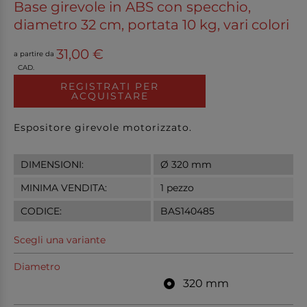
Base girevole in ABS con specchio,
diametro 32 cm, portata 10 kg, vari colori
31,00 €
a partire da
CAD.
REGISTRATI PER
ACQUISTARE
Espositore girevole motorizzato.
DIMENSIONI:
Ø 320 mm
MINIMA VENDITA:
1 pezzo
CODICE:
BAS140485
Scegli una variante
Diametro
320 mm