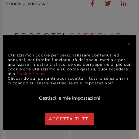
Condividi sui social
PRODOTTI
CORRELATI
×
Utilizziamo i cookie per personalizzare contenuti ed
annunci, per fornire funzionalità dei social media e per
analizzare il nostro traffico, se desideri saperne di più sui
cookie che utilizziamo e su come gestirli, puoi accedere
alla
Cookie Policy
.
Cliccando sui pulsanti puoi accettarli tutti o selezionarli
cliccando sul tasto "Gestisci le mie impostazioni".
Gestisci le mie impostazioni
ACCETTA TUTTI
Secchiello di latta bianco,
Vasetto di terracotta, vari
varie misure...
formati...