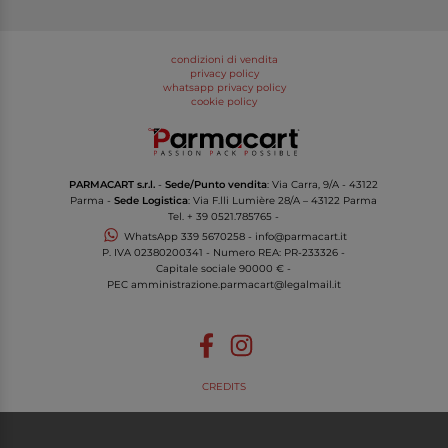
condizioni di vendita
privacy policy
whatsapp privacy policy
cookie policy
PARMACART s.r.l.
-
Sede/Punto vendita
: Via Carra, 9/A - 43122
Parma -
Sede Logistica
: Via F.lli Lumière 28/A – 43122 Parma
Tel.
+ 39 0521.785765
-
WhatsApp
339 5670258
-
info@parmacart.it
P. IVA
02380200341
- Numero REA: PR-
233326
-
Capitale sociale 90000 € -
PEC
amministrazione.parmacart@legalmail.it
CREDITS