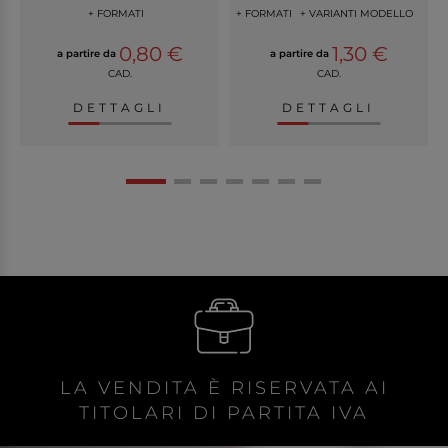
+ FORMATI
+ FORMATI
+ VARIANTI MODELLO
0,80 €
1,30 €
a partire da
a partire da
CAD.
CAD.
DETTAGLI
DETTAGLI
LA VENDITA È RISERVATA AI
TITOLARI DI PARTITA IVA