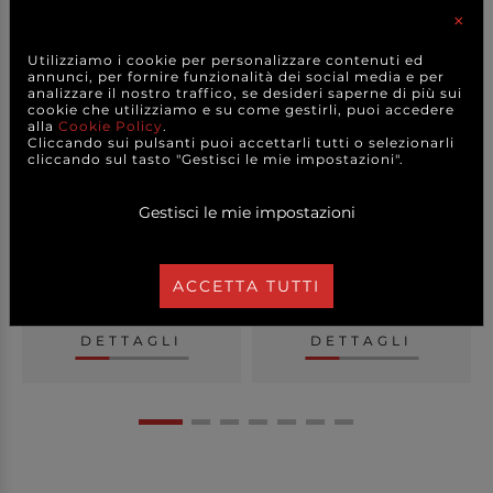
×
Utilizziamo i cookie per personalizzare contenuti ed
annunci, per fornire funzionalità dei social media e per
analizzare il nostro traffico, se desideri saperne di più sui
cookie che utilizziamo e su come gestirli, puoi accedere
alla
Cookie Policy
.
Cliccando sui pulsanti puoi accettarli tutti o selezionarli
cliccando sul tasto "Gestisci le mie impostazioni".
Tagliere in legno di acacia
Vassoio in legno di acacia
con manico...
con maniglie ...
Gestisci le mie impostazioni
+ FORMATI
+ VARIANTI MODELLO
6,80 €
13,50 €
a partire da
a partire da
ACCETTA TUTTI
CAD.
CAD.
DETTAGLI
DETTAGLI