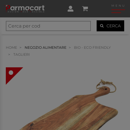
MENU
CERCA
HOME
NEGOZIO ALIMENTARE
BIO - ECO FRIENDLY
TAGLIERI