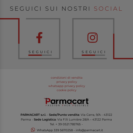
SEGUICI SUI NOSTRI
SOCIAL
SEGUICI
SEGUICI
condizioni di vendita
privacy policy
whatsapp privacy policy
cookie policy
PARMACART s.r.l.
-
Sede/Punto vendita
: Via Carra, 9/A - 43122
Parma -
Sede Logistica
: Via F.lli Lumière 28/A – 43122 Parma
Tel.
+ 39 0521.785765
-
WhatsApp
339 5670258
-
info@parmacart.it