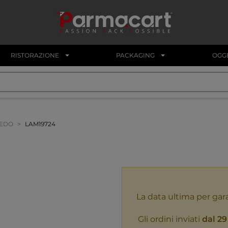
RISTORAZIONE
PACKAGING
OGGE
REDO
LAM19724
La data ultima per gar
Gli ordini inviati
dal 29