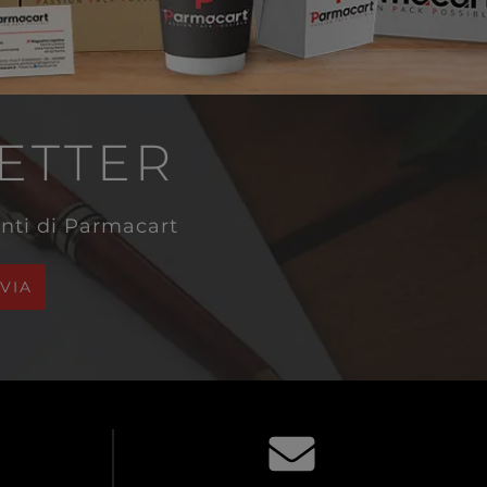
LETTER
venti di Parmacart
NVIA