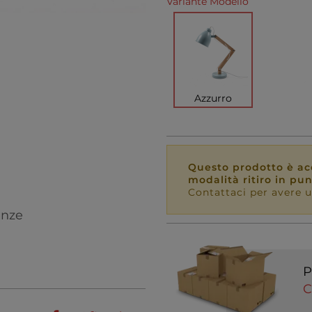
Variante Modello
Azzurro
Questo prodotto è acq
modalità ritiro in pu
Contattaci per avere u
enze
P
C