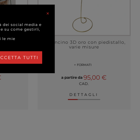
×
à dei social media e
 e su come gestirli,
i le mie
lo con
Palloncino 3D oro con piedistallo,
ti, varie
varie misure
CCETTA TUTTI
+ FORMATI
€
95,00 €
a partire da
CAD.
DETTAGLI