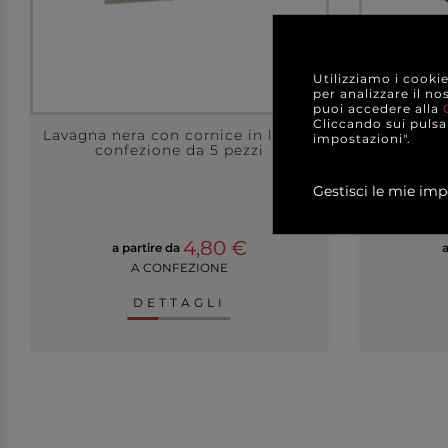
Utilizziamo i cooki
per analizzare il no
puoi accedere alla
Cliccando sui pulsan
Lavagna nera con cornice in legno,
Piatto in
impostazioni".
confezione da 5 pezzi
Gestisci le mie imp
4,80 €
a partire da
A CONFEZIONE
DETTAGLI