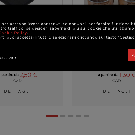
e per personalizzare contenuti ed annunci, per fornire funzionalit
stro traffico, se desideri saperne di più sui cookie che utilizziamo
Cookie Policy
.
ti puoi accettarli tutti o selezionarli cliccando sul tasto "Gestisc
 pietra a forma di cuore,
Contenitore in metal
varie misure
manico, modelli assorti
misure
A
ostazioni
+ FORMATI
+ FORMATI
2,50 €
1,30 
a partire da
a partire da
CAD.
CAD.
DETTAGLI
DETTAGLI