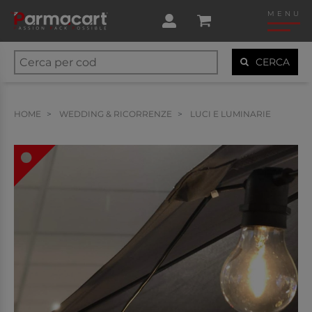
MENU
CERCA
HOME
WEDDING & RICORRENZE
LUCI E LUMINARIE