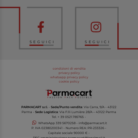
SEGUICI
SEGUICI
condizioni di vendita
privacy policy
whatsapp privacy policy
cookie policy
PARMACART s.r.l.
-
Sede/Punto vendita
: Via Carra, 9/A - 43122
Parma -
Sede Logistica
: Via F.lli Lumière 28/A – 43122 Parma
Tel.
+ 39 0521.785765
-
WhatsApp
339 5670258
-
info@parmacart.it
P. IVA
02380200341
- Numero REA: PR-
233326
-
Capitale sociale 90000 € -
PEC
amministrazione.parmacart@legalmail.it