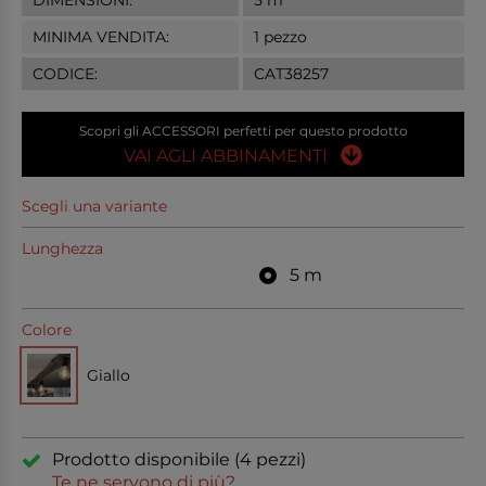
DIMENSIONI:
5 m
MINIMA VENDITA:
1 pezzo
CODICE:
CAT38257
Scopri gli ACCESSORI perfetti per questo prodotto
VAI AGLI ABBINAMENTI
Scegli una variante
Lunghezza
5 m
Colore
Giallo
Prodotto disponibile (4 pezzi)
Te ne servono di più?