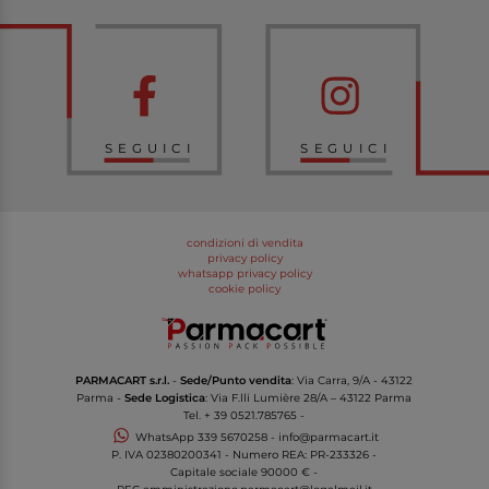
SEGUICI
SEGUICI
condizioni di vendita
privacy policy
whatsapp privacy policy
cookie policy
PARMACART s.r.l.
-
Sede/Punto vendita
: Via Carra, 9/A - 43122
Parma -
Sede Logistica
: Via F.lli Lumière 28/A – 43122 Parma
Tel.
+ 39 0521.785765
-
WhatsApp
339 5670258
-
info@parmacart.it
P. IVA
02380200341
- Numero REA: PR-
233326
-
Capitale sociale 90000 € -