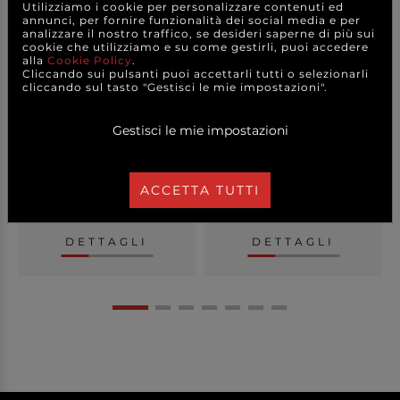
Utilizziamo i cookie per personalizzare contenuti ed
annunci, per fornire funzionalità dei social media e per
analizzare il nostro traffico, se desideri saperne di più sui
cookie che utilizziamo e su come gestirli, puoi accedere
alla
Cookie Policy
.
Cliccando sui pulsanti puoi accettarli tutti o selezionarli
cliccando sul tasto "Gestisci le mie impostazioni".
Biglietto "Opalina Fine"
Biglietto colore avorio,
colore bianco, ...
formato 8.5x13....
Gestisci le mie impostazioni
ACCETTA TUTTI
2,00 €
2,50 €
a partire da
a partire da
A CONFEZIONE
A CONFEZIONE
DETTAGLI
DETTAGLI