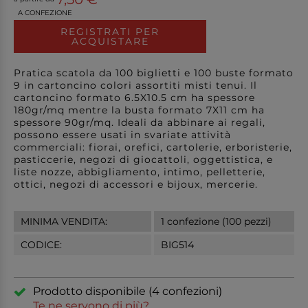
A CONFEZIONE
REGISTRATI PER
ACQUISTARE
Pratica scatola da 100 biglietti e 100 buste formato
9 in cartoncino colori assortiti misti tenui. Il
cartoncino formato 6.5X10.5 cm ha spessore
180gr/mq mentre la busta formato 7X11 cm ha
spessore 90gr/mq. Ideali da abbinare ai regali,
possono essere usati in svariate attività
commerciali: fiorai, orefici, cartolerie, erboristerie,
pasticcerie, negozi di giocattoli, oggettistica, e
liste nozze, abbigliamento, intimo, pelletterie,
ottici, negozi di accessori e bijoux, mercerie.
MINIMA VENDITA:
1 confezione (100 pezzi)
CODICE:
BIG514
Prodotto disponibile (4 confezioni)
Te ne servono di più?