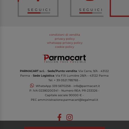
SEGUICI
SEGUICI
condizioni di vendita
privacy policy
whatsapp privacy policy
cookie policy
PARMACART s.r.l.
-
Sede/Punto vendita
: Via Carra, 9/A - 43122
Parma -
Sede Logistica
: Via F.lli Lumière 28/A – 43122 Parma
Tel.
+ 39 0521.785765
-
WhatsApp
339 5670258
-
info@parmacart.it
P. IVA
02380200341
- Numero REA: PR-
233326
-
Capitale sociale 90000 € -
PEC
amministrazione.parmacart@legalmail.it