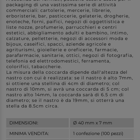
packaging di una vastissima serie di attività
commerciali: cartolerie, mercerie, librerie,
erboristerie, bar, pasticcerie, gelaterie, drogherie,
enoteche, forni, paifici, negozi di oggettistica e
liste nozze, profumerie, parrucchieri e centri
estetici, abbigliamento adulti e bambino, intimo,
calzature, pelletterie, negozi di accessori moda e
bijoux, caseifici, spacci, aziende agricole e
agriturismi, gioiellerie e oreficerie, farmacie,
parafarmacie, sanitarie, ottici, negozi di fotografia,
telefonia ed elettrodomestici, ferramenta,
colorifici, tabaccherie.
La misura della coccarda dipende dall'altezza del
nastro con cui è realizzata: se il nastro è alto 7mm,
si ottiene una stellina di 4cm di diametro; col
nastro di 10mm, si avrà una coccarda di 5 cm; col
nastro alto 14mm, la coccarda sarà di 6.5 cm di
diametro; se il nastro è da 19mm, si otterrà una
stella da 8.5cm circa.
DIMENSIONI:
Ø 40 mm x 7 mm
MINIMA VENDITA:
1 confezione (100 pezzi)