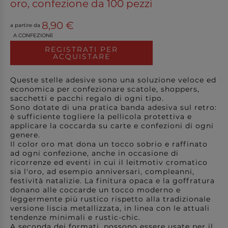
oro, confezione da 100 pezzi
8,90 €
a partire da
A CONFEZIONE
REGISTRATI PER
ACQUISTARE
Queste stelle adesive sono una soluzione veloce ed
economica per confezionare scatole, shoppers,
sacchetti e pacchi regalo di ogni tipo.
Sono dotate di una pratica banda adesiva sul retro:
è sufficiente togliere la pellicola protettiva e
applicare la coccarda su carte e confezioni di ogni
genere.
Il color oro mat dona un tocco sobrio e raffinato
ad ogni confezione, anche in occasione di
ricorrenze ed eventi in cui il leitmotiv cromatico
sia l'oro, ad esempio anniversari, compleanni,
festività natalizie. La finitura opaca e la goffratura
donano alle coccarde un tocco moderno e
leggermente più rustico rispetto alla tradizionale
versione liscia metallizzata, in linea con le attuali
tendenze minimali e rustic-chic.
A seconda dei formati, possono essere usate per il