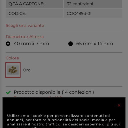
Q.TÀ A CARTONE:
32 confezioni
CODICE:
COC4993-01
Scegli una variante
Diametro x Altezza
40 mm x 7 mm
65 mm x 14 mm
Colore
Oro
Prodotto disponibile (14 confezioni)
Te ne servono di più?
×
Utilizziamo i cookie per personalizzare contenuti ed
Per grandi quantitativi o esigenze
annunci, per fornire funzionalità dei social media e per
specifiche
CONTATTACI
per avere
analizzare il nostro traffico, se desideri saperne di più sui
la MIGLIORE OFFERTA